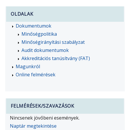
következő
kifejezésre:
OLDALAK
Dokumentumok
Minőségpolitika
Minőségirányítási szabályzat
Audit dokumentumok
Akkreditációs tanúsítvány (FAT)
Magunkról
Online felmérések
FELMÉRÉSEK/SZAVAZÁSOK
Nincsenek jövőbeni események.
Naptár megtekintése