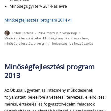
Minőségügyi terv 2014-as évre
Minőségfejlesztési program 2014 v1
Szerző
Közzétéve
Kategória
Zoltán Kertész
2014. március 2. vasárnap
Címke
Minőségfejlesztési célok
,
Minőségirányítás
éves terv
,
Minőségfejlesztési
minőségfejlesztés
,
program
bejegyzéshez hozzászólás
program
2014
Minőségfejlesztési program
2013
Az Óbudai Egyetem az intézmény működésének
folyamatait, beleértve a vezetési, tervezési, ellenőrzési,
mérési, értékelési és fogyasztóvédelmi feladatok