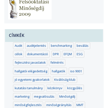
CÍMKÉK
Audit
auditjelentés
benchmarking
beválás
célok
dokumentáció
DPR
EFQM
ESG
fejlesztési javaslatok
felmérés
hallgatói elégedettség
hallgatók
iso 9001
jó egyetemi gyakorlatok
Kiválóság klub
kutatási tanulmány
kézikönyv
közgyűlés
marketing
megvalósulás
Minőségdíj
minőségfejlesztés
minőségirányítás
MMT