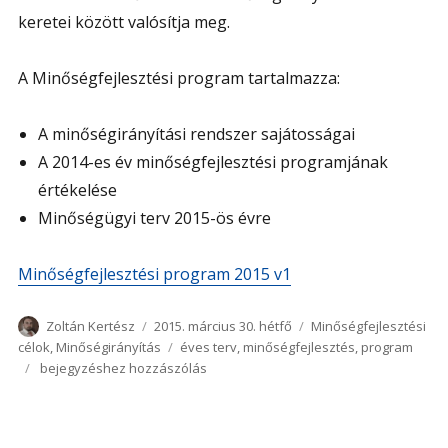
keretei között valósítja meg.
A Minőségfejlesztési program tartalmazza:
A minőségirányítási rendszer sajátosságai
A 2014-es év minőségfejlesztési programjának
értékelése
Minőségügyi terv 2015-ös évre
Minőségfejlesztési program 2015 v1
Szerző
Közzétéve
Kategória
Zoltán Kertész
2015. március 30. hétfő
Minőségfejlesztési
Címke
célok
,
Minőségirányítás
éves terv
,
minőségfejlesztés
,
program
Minőségfejlesztési
bejegyzéshez hozzászólás
program
2015