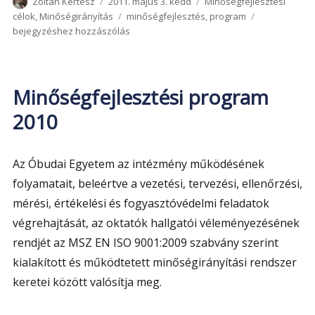
Szerző
Közzétéve
Kategória
Zoltán Kertész
2011. május 3. kedd
Minőségfejlesztési
Címke
Minőségfejle
célok
,
Minőségirányítás
minőségfejlesztés
,
program
program
bejegyzéshez hozzászólás
2011
Minőségfejlesztési program
2010
Az Óbudai Egyetem az intézmény működésének
folyamatait, beleértve a vezetési, tervezési, ellenőrzési,
mérési, értékelési és fogyasztóvédelmi feladatok
végrehajtását, az oktatók hallgatói véleményezésének
rendjét az MSZ EN ISO 9001:2009 szabvány szerint
kialakított és működtetett minőségirányítási rendszer
keretei között valósítja meg.