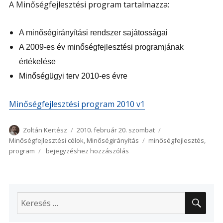
A Minőségfejlesztési program tartalmazza:
A minőségirányítási rendszer sajátosságai
A 2009-es év minőségfejlesztési programjának
értékelése
Minőségügyi terv 2010-es évre
Minőségfejlesztési program 2010 v1
Szerző
Közzétéve
Kategória
Zoltán Kertész
2010. február 20. szombat
Címke
Minőségfejlesztési célok
,
Minőségirányítás
minőségfejlesztés
,
Minőségfejlesztési
program
bejegyzéshez hozzászólás
program
2010
KER
Keresés
a