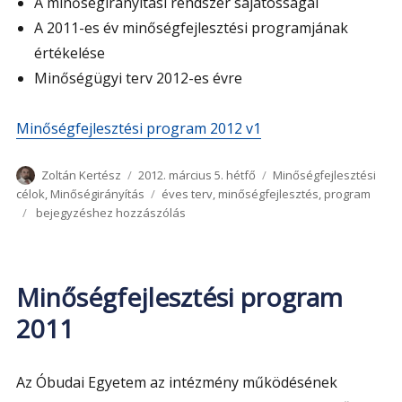
A minőségirányítási rendszer sajátosságai
A 2011-es év minőségfejlesztési programjának
értékelése
Minőségügyi terv 2012-es évre
Minőségfejlesztési program 2012 v1
Szerző
Közzétéve
Kategória
Zoltán Kertész
2012. március 5. hétfő
Minőségfejlesztési
Címke
célok
,
Minőségirányítás
éves terv
,
minőségfejlesztés
,
program
Minőségfejlesztési
bejegyzéshez hozzászólás
program
2012
Minőségfejlesztési program
2011
Az Óbudai Egyetem az intézmény működésének