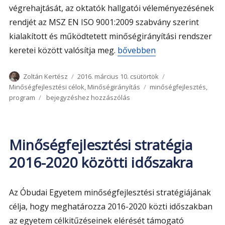
végrehajtását, az oktatók hallgatói véleményezésének
rendjét az MSZ EN ISO 9001:2009 szabvány szerint
kialakított és működtetett minőségirányítási rendszer
„Minőségfejlesztési progra
keretei között valósítja meg.
bővebben
Szerző
Közzétéve
Kategória
Zoltán Kertész
2016. március 10. csütörtök
Címke
Minőségfejlesztési célok
,
Minőségirányítás
minőségfejlesztés
,
Minőségfejlesztési
program
bejegyzéshez hozzászólás
program
2016
Minőségfejlesztési stratégia
2016-2020 közötti időszakra
Az Óbudai Egyetem minőségfejlesztési stratégiájának
célja, hogy meghatározza 2016-2020 közti időszakban
az egyetem célkitűzéseinek elérését támogató