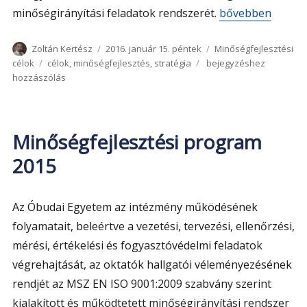
„Minőségfejleszt
minőségirányítási feladatok rendszerét.
bővebben
Szerző
Közzétéve
Kategória
Zoltán Kertész
2016. január 15. péntek
Minőségfejlesztési
Címke
Minőségfejlesztési
célok
célok
,
minőségfejlesztés
,
stratégia
bejegyzéshez
stratégia
hozzászólás
2016-
2020
közötti
időszakra
Minőségfejlesztési program
2015
Az Óbudai Egyetem az intézmény működésének
folyamatait, beleértve a vezetési, tervezési, ellenőrzési,
mérési, értékelési és fogyasztóvédelmi feladatok
végrehajtását, az oktatók hallgatói véleményezésének
rendjét az MSZ EN ISO 9001:2009 szabvány szerint
kialakított és működtetett minőségirányítási rendszer