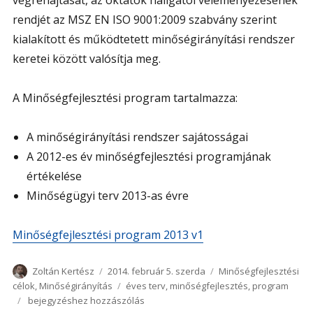
végrehajtását, az oktatók hallgatói véleményezésének
rendjét az MSZ EN ISO 9001:2009 szabvány szerint
kialakított és működtetett minőségirányítási rendszer
keretei között valósítja meg.
A Minőségfejlesztési program tartalmazza:
A minőségirányítási rendszer sajátosságai
A 2012-es év minőségfejlesztési programjának
értékelése
Minőségügyi terv 2013-as évre
Minőségfejlesztési program 2013 v1
Szerző
Közzétéve
Kategória
Zoltán Kertész
2014. február 5. szerda
Minőségfejlesztési
Címke
célok
,
Minőségirányítás
éves terv
,
minőségfejlesztés
,
program
Minőségfejlesztési
bejegyzéshez hozzászólás