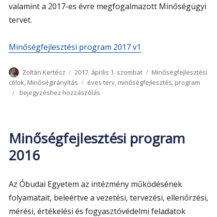
valamint a 2017-es évre megfogalmazott Minőségügyi
tervet.
Minőségfejlesztési program 2017 v1
Szerző
Közzétéve
Kategória
Zoltán Kertész
2017. április 1. szombat
Minőségfejlesztési
Címke
célok
,
Minőségirányítás
éves terv
,
minőségfejlesztés
,
program
Minőségfejlesztési
bejegyzéshez hozzászólás
program
2017
Minőségfejlesztési program
2016
Az Óbudai Egyetem az intézmény működésének
folyamatait, beleértve a vezetési, tervezési, ellenőrzési,
mérési, értékelési és fogyasztóvédelmi feladatok