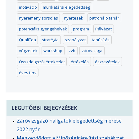
motiváció
munkatársi elégedettség
nyeremény sorsolás
nyertesek
patronáló tanár
potenciális gyengehelyek
program
Pályázat
QualiTea
stratégia
szabályzat
tanúsítás
végzettek
workshop
zvb
záróvizsga
Összdolgozói értekezlet
értékelés
észrevételek
éves terv
LEGUTÓBBI BEJEGYZÉSEK
Záróvizsgázó hallgatók elégedettség mérése
2022 nyár
Megkezdődött a Minőségirányítási szabályzat