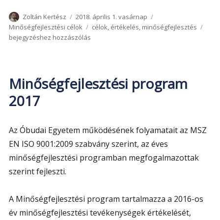
Szerző
Közzétéve
Kategória
Zoltán Kertész
2018. április 1. vasárnap
Címke
Minő
Minőségfejlesztési célok
célok
,
értékelés
,
minőségfejlesztés
pro
bejegyzéshez hozzászólás
2018
Minőségfejlesztési program
2017
Az Óbudai Egyetem működésének folyamatait az MSZ
EN ISO 9001:2009 szabvány szerint, az éves
minőségfejlesztési programban megfogalmazottak
szerint fejleszti.
A Minőségfejlesztési program tartalmazza a 2016-os
év minőségfejlesztési tevékenységek értékelését,