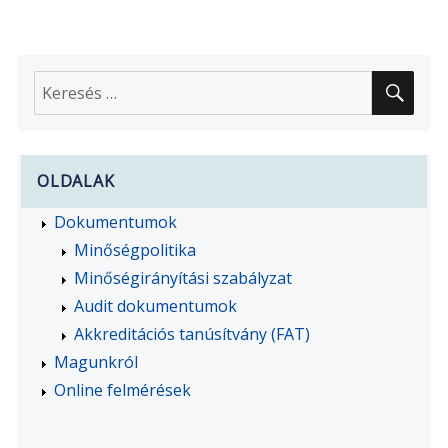
2017-
es
auditterv
megvalósulása
KER
Keresés
a
következő
kifejezésre:
OLDALAK
Dokumentumok
Minőségpolitika
Minőségirányítási szabályzat
Audit dokumentumok
Akkreditációs tanúsítvány (FAT)
Magunkról
Online felmérések