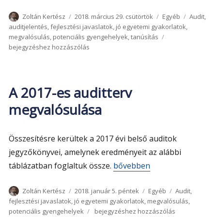
Szerző
Közzétéve
Kategória
Címke
Zoltán Kertész
2018. március 29. csütörtök
Egyéb
Audit
,
auditjelentés
,
fejlesztési javaslatok
,
jó egyetemi gyakorlatok
,
A
megvalósulás
,
potenciális gyengehelyek
,
tanúsítás
2018-
bejegyzéshez hozzászólás
as
auditterv
megvalósulása
és
A 2017-es auditterv
eredménye
megvalósulása
Összesítésre kerültek a 2017 évi belső auditok
jegyzőkönyvei, amelynek eredményeit az alábbi
„A 2017-es auditterv megval
táblázatban foglaltuk össze.
bővebben
Szerző
Közzétéve
Kategória
Címke
Zoltán Kertész
2018. január 5. péntek
Egyéb
Audit
,
fejlesztési javaslatok
,
jó egyetemi gyakorlatok
,
megvalósulás
,
A
potenciális gyengehelyek
bejegyzéshez hozzászólás