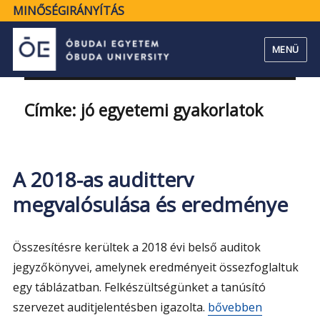
MINŐSÉGIRÁNYÍTÁS
MENÜ
Címke:
jó egyetemi gyakorlatok
A 2018-as auditterv
megvalósulása és eredménye
Összesítésre kerültek a 2018 évi belső auditok
jegyzőkönyvei, amelynek eredményeit össezfoglaltuk
egy táblázatban. Felkészültségünket a tanúsító
„A 2018-as auditter
szervezet auditjelentésben igazolta.
bővebben