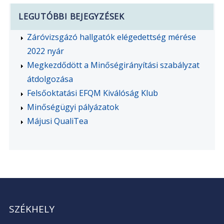
LEGUTÓBBI BEJEGYZÉSEK
Záróvizsgázó hallgatók elégedettség mérése
2022 nyár
Megkezdődött a Minőségirányítási szabályzat
átdolgozása
Felsőoktatási EFQM Kiválóság Klub
Minőségügyi pályázatok
Májusi QualiTea
SZÉKHELY