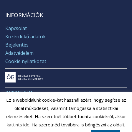
INFORMÁCIÓK
Kapcsolat
Közérdekű adatok
Bejelentés
Adatvédelem
Cookie nyilatkozat
IMPRESSZUM
Ez a weboldalunk cookie-kat használ azért, hogy segítse az
ÁLLÁSAJÁNLATOK
oldal működését, valamint támogassa a statisztikai
ÁLLÁSPÁLYÁZATOK
elemzéseket. Ha szeretnél többet tudni a cookiekról, akkor
ARCHÍVUM
kattints ide
. Ha szeretnéd továbbra is böngészni az oldalt,