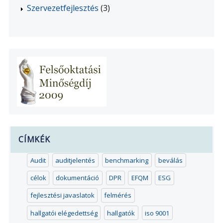
Szervezetfejlesztés
(3)
CÍMKÉK
Audit
auditjelentés
benchmarking
beválás
célok
dokumentáció
DPR
EFQM
ESG
fejlesztési javaslatok
felmérés
hallgatói elégedettség
hallgatók
iso 9001