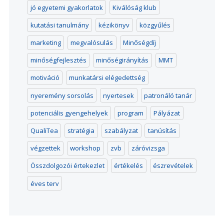
jó egyetemi gyakorlatok
Kiválóság klub
kutatási tanulmány
kézikönyv
közgyűlés
marketing
megvalósulás
Minőségdíj
minőségfejlesztés
minőségirányítás
MMT
motiváció
munkatársi elégedettség
nyeremény sorsolás
nyertesek
patronáló tanár
potenciális gyengehelyek
program
Pályázat
QualiTea
stratégia
szabályzat
tanúsítás
végzettek
workshop
zvb
záróvizsga
Összdolgozói értekezlet
értékelés
észrevételek
éves terv