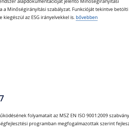
rendszer alapdokumentációját jelentő Minőségirányítási
a a Minőségirányítási szabályzat. Funkcióját tekintve betölti
„Elérhető a Minőségirány
e kiegészül az ESG irányelvekkel is.
bővebben
7
űködésének folyamatait az MSZ EN ISO 9001:2009 szabván
ségfejlesztési programban megfogalmazottak szerint fejlesz