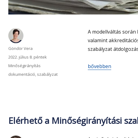
A modellváltás során 
valamint akkreditáci
Szerző
Göndör Vera
szabályzat átdolgozás
Közzétéve
2022. július 8. péntek
Kategória
„Megkezdődött a Minő
Minőségirányítás
bővebben
Címke
dokumentáció
,
szabályzat
Elérhető a Minőségirányítási sza