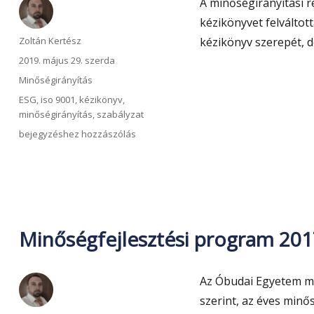
A minőségirányítási 
kézikönyvet felváltott
Szerző
Zoltán Kertész
kézikönyv szerepét, d
Közzétéve
2019. május 29. szerda
Kategória
Minőségirányítás
Címke
ESG
,
iso 9001
,
kézikönyv
,
minőségirányítás
,
szabályzat
Elérhető
bejegyzéshez hozzászólás
a
Minőségirányítási
szabályzat
Minőségfejlesztési program 201
Az Óbudai Egyetem m
szerint, az éves minő