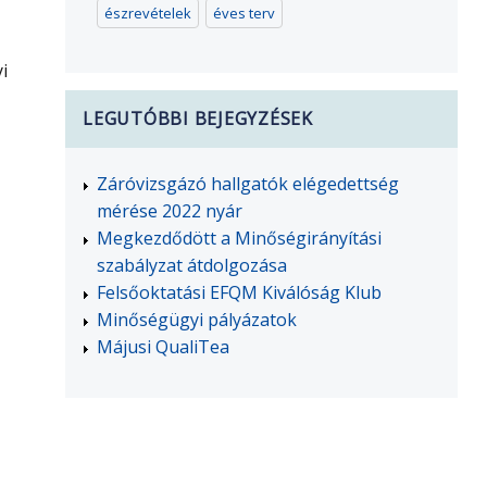
észrevételek
éves terv
i
LEGUTÓBBI BEJEGYZÉSEK
Záróvizsgázó hallgatók elégedettség
mérése 2022 nyár
Megkezdődött a Minőségirányítási
szabályzat átdolgozása
Felsőoktatási EFQM Kiválóság Klub
Minőségügyi pályázatok
Májusi QualiTea