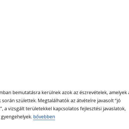
ban bemutatásra kerülnek azok az észrevételek, amelyek 
 során születtek. Megtalálhatók az átvételre javasolt “jó
 a vizsgált területekkel kapcsolatos fejlesztési javaslatok,
„Audit észrevételek 2016”
s gyengehelyek.
bővebben