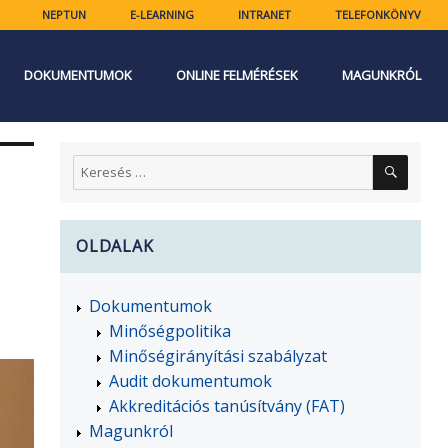
NEPTUN
E-LEARNING
INTRANET
TELEFONKÖNYV
DOKUMENTUMOK
ONLINE FELMÉRÉSEK
MAGUNKRÓL
KERES
Keresés
a
következő
kifejezésre:
OLDALAK
Dokumentumok
Minőségpolitika
Minőségirányítási szabályzat
Audit dokumentumok
Akkreditációs tanúsítvány (FAT)
Magunkról