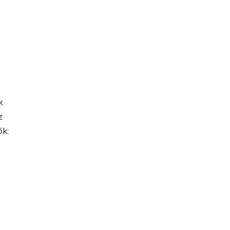
k
z
ők: