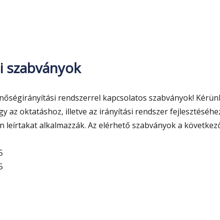
si szabványok
nőségirányítási rendszerrel kapcsolatos szabványok! Kérün
y az oktatáshoz, illetve az irányítási rendszer fejlesztéséhe
 leírtakat alkalmazzák. Az elérhető szabványok a következ
5
5
ségirányítási szabványok”