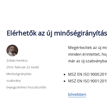
program
2016
Elérhetők az új minőségirányítá
Megérkeztek az új mi
minden érintettet, hog
Szerző
Zoltán Kertész
már az új szabványban
Közzétéve
2016. február 23. kedd
Kategória
Minőségirányítás
MSZ EN ISO 9000:201
Címke
szabvány
MSZ EN ISO 9001:201
Elérhetők
bejegyzéshez hozzászólás
az
„Elérhetők az új minő
bővebben
új
minőségirányítási
szabványok