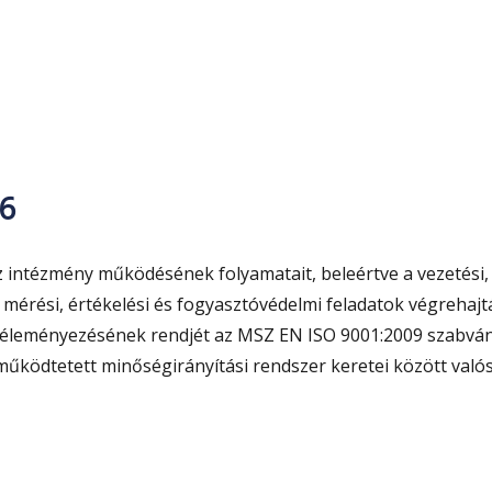
6
 intézmény működésének folyamatait, beleértve a vezetési,
, mérési, értékelési és fogyasztóvédelmi feladatok végrehajt
 véleményezésének rendjét az MSZ EN ISO 9001:2009 szabvá
 működtetett minőségirányítási rendszer keretei között valós
tési program 2016”