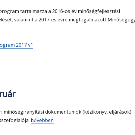
 program tartalmazza a 2016-os év minőségfejlesztési
lését, valamint a 2017-es évre megfogalmazott Minőségügy
rogram 2017 v1
ruár
ri minőségirányítási dokumentumok (kézikönyv, eljárások)
„Dokumentumváltozás 2017. február”
sszefoglalója.
bővebben