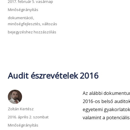
Közzétéve
2017. február 5. vasárnap
Kategória
Minőségirányítás
Címke
dokumentáció
,
minőségfejlesztés
,
változás
Dokumentumváltozás
bejegyzéshez hozzászólás
2017.
február
Audit észrevételek 2016
Az alábbi dokumentum
2016-os belső auditok
Szerző
Zoltán Kertész
egyetemi gyakorlatok”,
Közzétéve
2016. április 2. szombat
valamint a potenciáli
Kategória
Minőségirányítás