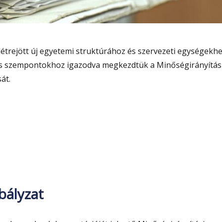
létrejött új egyetemi struktúrához és szervezeti egységekhe
ós szempontokhoz igazodva megkezdtük a Minőségirányítás
át.
ségirányítási szabályzat átdolgozása”
bályzat