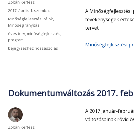
Szerző
Zoltán Kertész
Közzétéve
2017. április 1. szombat
A Minőségfejlesztési
Kategória
Minőségfejlesztési célok
,
tevékenységek értéke
Minőségirányítás
tervet.
Címke
éves terv
,
minőségfejlesztés
,
program
Minőségfejlesztési p
Minőségfejlesztési
bejegyzéshez hozzászólás
program
2017
Dokumentumváltozás 2017. feb
A 2017 január-februá
változásainak rövid ö
Szerző
Zoltán Kertész