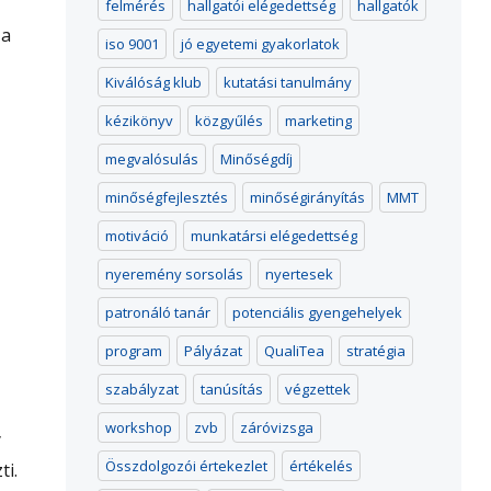
felmérés
hallgatói elégedettség
hallgatók
 a
iso 9001
jó egyetemi gyakorlatok
ítási szabályzat”
Kiválóság klub
kutatási tanulmány
kézikönyv
közgyűlés
marketing
megvalósulás
Minőségdíj
minőségfejlesztés
minőségirányítás
MMT
motiváció
munkatársi elégedettség
nyeremény sorsolás
nyertesek
patronáló tanár
potenciális gyengehelyek
program
Pályázat
QualiTea
stratégia
szabályzat
tanúsítás
végzettek
workshop
zvb
záróvizsga
y
Összdolgozói értekezlet
értékelés
ti.