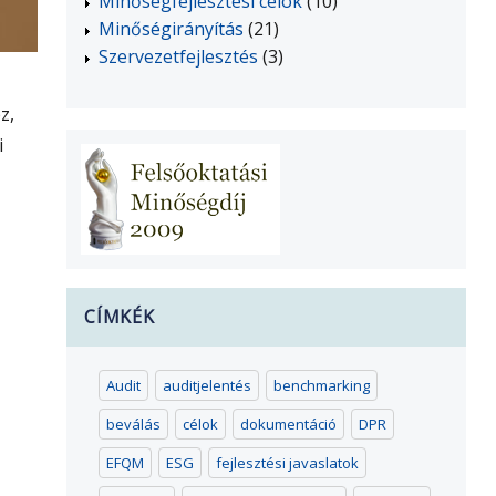
Minőségfejlesztési célok
(10)
Minőségirányítás
(21)
Szervezetfejlesztés
(3)
z,
i
CÍMKÉK
Audit
auditjelentés
benchmarking
beválás
célok
dokumentáció
DPR
EFQM
ESG
fejlesztési javaslatok