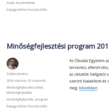
Címke
Audit
,
észrevételek
Audit
bejegyzéshez hozzászólás
észrevételek
2016
Minőségfejlesztési program 201
Az Óbudai Egyetem az
tervezési, ellenőrzési
Szerző
Zoltán Kertész
az oktatók hallgatói
Közzétéve
2016. március 10. csütörtök
szerint kialakított és
Kategória
„Minőségfejlesz
Minőségfejlesztési célok
,
meg.
bővebben
Minőségirányítás
Címke
minőségfejlesztés
,
program
Minőségfejlesztési
bejegyzéshez hozzászólás