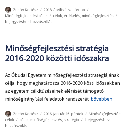
Szerző
Közzétéve
Kategória
Zoltán Kertész
2018. április 1. vasárnap
Címke
Minő
Minőségfejlesztési célok
célok
,
értékelés
,
minőségfejlesztés
pro
bejegyzéshez hozzászólás
2018
Minőségfejlesztési stratégia
2016-2020 közötti időszakra
Az Óbudai Egyetem minőségfejlesztési stratégiájának
célja, hogy meghatározza 2016-2020 közti időszakban
az egyetem célkitűzéseinek elérését támogató
„Minőségfejleszt
minőségirányítási feladatok rendszerét.
bővebben
Szerző
Közzétéve
Kategória
Zoltán Kertész
2016. január 15. péntek
Minőségfejlesztési
Címke
Minőségfejlesztési
célok
célok
,
minőségfejlesztés
,
stratégia
bejegyzéshez
stratégia
hozzászólás