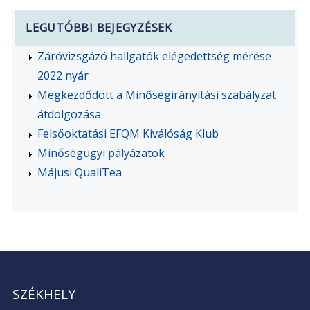
LEGUTÓBBI BEJEGYZÉSEK
Záróvizsgázó hallgatók elégedettség mérése
2022 nyár
Megkezdődött a Minőségirányítási szabályzat
átdolgozása
Felsőoktatási EFQM Kiválóság Klub
Minőségügyi pályázatok
Májusi QualiTea
SZÉKHELY