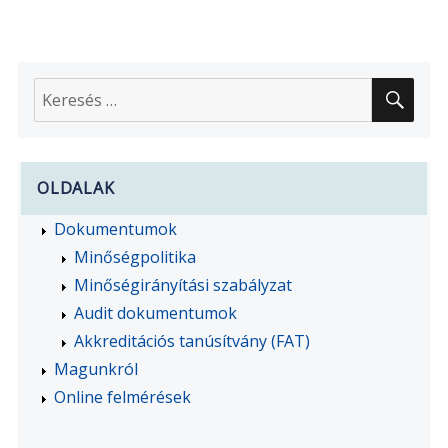
2016-
2020
közötti
időszakra
KER
Keresés
a
következő
kifejezésre:
OLDALAK
Dokumentumok
Minőségpolitika
Minőségirányítási szabályzat
Audit dokumentumok
Akkreditációs tanúsítvány (FAT)
Magunkról
Online felmérések