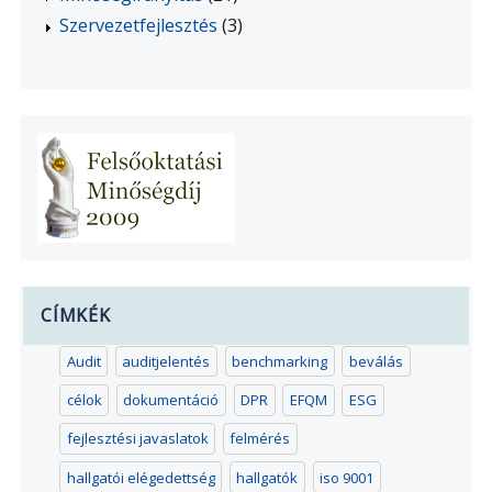
Szervezetfejlesztés
(3)
CÍMKÉK
Audit
auditjelentés
benchmarking
beválás
célok
dokumentáció
DPR
EFQM
ESG
fejlesztési javaslatok
felmérés
hallgatói elégedettség
hallgatók
iso 9001