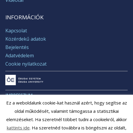
INFORMÁCIÓK
Kapcsolat
Közérdekű adatok
Bejelentés
Adatvédelem
Cookie nyilatkozat
IMPRESSZUM
Ez a weboldalunk cookie-kat használ azért, hogy segítse az
ÁLLÁSAJÁNLATOK
oldal működését, valamint támogassa a statisztikai
ÁLLÁSPÁLYÁZATOK
elemzéseket. Ha szeretnél többet tudni a cookiekról, akkor
ARCHÍVUM
kattints ide
. Ha szeretnéd továbbra is böngészni az oldalt,