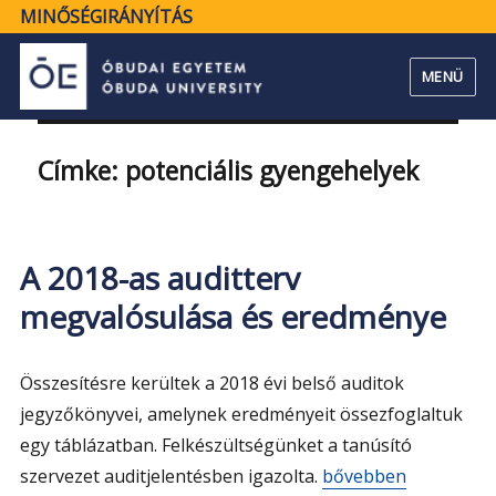
MINŐSÉGIRÁNYÍTÁS
MENÜ
Címke:
potenciális gyengehelyek
A 2018-as auditterv
megvalósulása és eredménye
Összesítésre kerültek a 2018 évi belső auditok
jegyzőkönyvei, amelynek eredményeit össezfoglaltuk
egy táblázatban. Felkészültségünket a tanúsító
„A 2018-as auditter
szervezet auditjelentésben igazolta.
bővebben