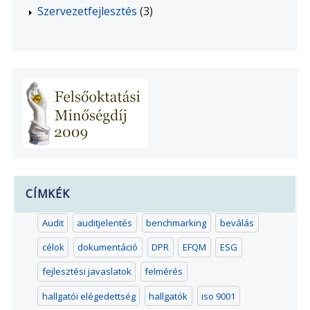
Szervezetfejlesztés
(3)
CÍMKÉK
Audit
auditjelentés
benchmarking
beválás
célok
dokumentáció
DPR
EFQM
ESG
fejlesztési javaslatok
felmérés
hallgatói elégedettség
hallgatók
iso 9001