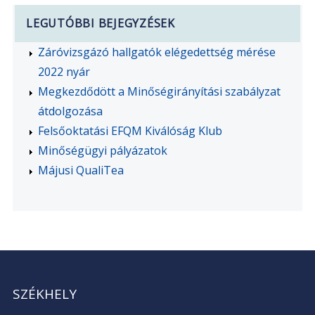
LEGUTÓBBI BEJEGYZÉSEK
Záróvizsgázó hallgatók elégedettség mérése
2022 nyár
Megkezdődött a Minőségirányítási szabályzat
átdolgozása
Felsőoktatási EFQM Kiválóság Klub
Minőségügyi pályázatok
Májusi QualiTea
SZÉKHELY