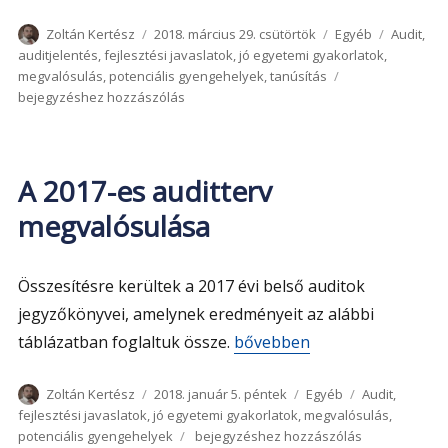
Szerző
Közzétéve
Kategória
Címke
Zoltán Kertész
2018. március 29. csütörtök
Egyéb
Audit
,
auditjelentés
,
fejlesztési javaslatok
,
jó egyetemi gyakorlatok
,
A
megvalósulás
,
potenciális gyengehelyek
,
tanúsítás
2018-
bejegyzéshez hozzászólás
as
auditterv
megvalósulása
és
A 2017-es auditterv
eredménye
megvalósulása
Összesítésre kerültek a 2017 évi belső auditok
jegyzőkönyvei, amelynek eredményeit az alábbi
„A 2017-es auditterv megval
táblázatban foglaltuk össze.
bővebben
Szerző
Közzétéve
Kategória
Címke
Zoltán Kertész
2018. január 5. péntek
Egyéb
Audit
,
fejlesztési javaslatok
,
jó egyetemi gyakorlatok
,
megvalósulás
,
A
potenciális gyengehelyek
bejegyzéshez hozzászólás