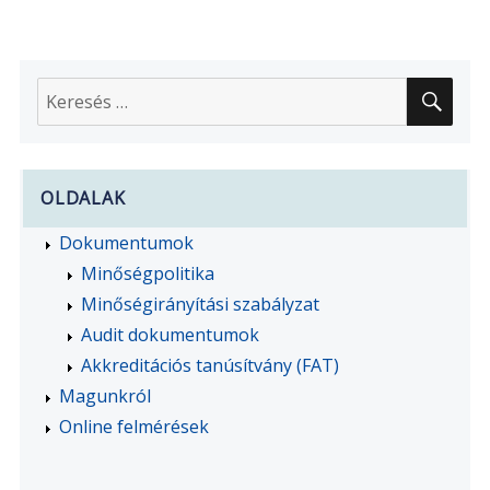
2017-
es
auditterv
megvalósulása
KER
Keresés
a
következő
kifejezésre:
OLDALAK
Dokumentumok
Minőségpolitika
Minőségirányítási szabályzat
Audit dokumentumok
Akkreditációs tanúsítvány (FAT)
Magunkról
Online felmérések