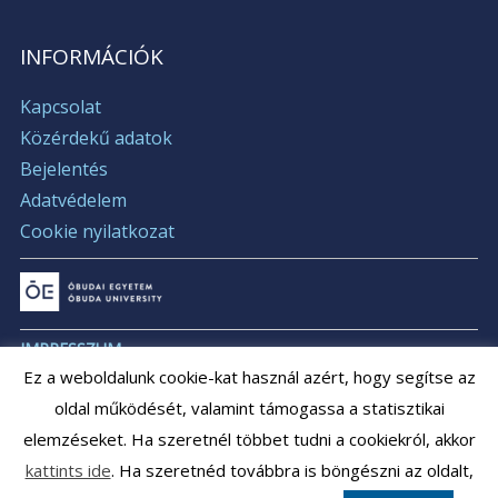
INFORMÁCIÓK
Kapcsolat
Közérdekű adatok
Bejelentés
Adatvédelem
Cookie nyilatkozat
IMPRESSZUM
Ez a weboldalunk cookie-kat használ azért, hogy segítse az
ÁLLÁSAJÁNLATOK
oldal működését, valamint támogassa a statisztikai
ÁLLÁSPÁLYÁZATOK
elemzéseket. Ha szeretnél többet tudni a cookiekról, akkor
ARCHÍVUM
kattints ide
. Ha szeretnéd továbbra is böngészni az oldalt,