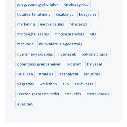
jó egyetemi gyakorlatok
Kiválóság klub
kutatási tanulmány
kézikönyv
közgyűlés
marketing
megvalósulás
Minőségdíj
minőségfejlesztés
minőségirányítás
MMT
motiváció
munkatársi elégedettség
nyeremény sorsolás
nyertesek
patronáló tanár
potenciális gyengehelyek
program
Pályázat
QualiTea
stratégia
szabályzat
tanúsítás
végzettek
workshop
zvb
záróvizsga
Összdolgozói értekezlet
értékelés
észrevételek
éves terv