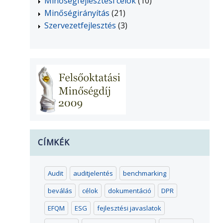
Minőségfejlesztési célok
(10)
Minőségirányítás
(21)
Szervezetfejlesztés
(3)
CÍMKÉK
Audit
auditjelentés
benchmarking
beválás
célok
dokumentáció
DPR
EFQM
ESG
fejlesztési javaslatok