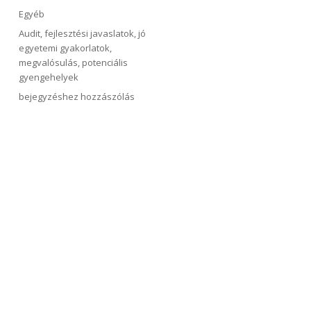
Kategória
Egyéb
Címke
Audit
,
fejlesztési javaslatok
,
jó
egyetemi gyakorlatok
,
megvalósulás
,
potenciális
gyengehelyek
A
bejegyzéshez hozzászólás
2017-
es
auditterv
megvalósulása