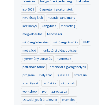
felmérés
hallgatói elégedettség
hallgatók
iso 9001
jó egyetemi gyakorlatok
Kiválóság klub
kutatási tanulmány
kézikönyv
közgyűlés
marketing
megvalósulás
Minőségdíj
minőségfejlesztés
minőségirányítás
MMT
motiváció
munkatársi elégedettség
nyeremény sorsolás
nyertesek
patronáló tanár
potenciális gyengehelyek
program
Pályázat
QualiTea
stratégia
szabályzat
tanúsítás
végzettek
workshop
zvb
záróvizsga
Összdolgozói értekezlet
értékelés