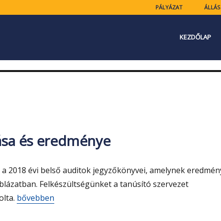
PÁLYÁZAT
ÁLLÁS
KEZDŐLAP
ása és eredménye
 a 2018 évi belső auditok jegyzőkönyvei, amelynek eredmén
blázatban. Felkészültségünket a tanúsító szervezet
„A 2018-as auditterv megvalósulása és eredménye”
olta.
bővebben