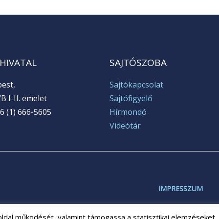
 HIVATAL
SAJTÓSZOBA
est,
Sajtókapcsolat
B I-II. emelet
Sajtófigyelő
6 (1) 666-5605
Hírmondó
Videótár
IMPRESSZUM
oldal működését, valamint támogassa a statisztikai elemzéseket. 