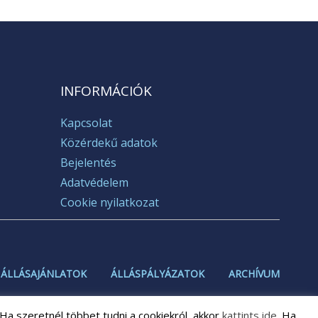
INFORMÁCIÓK
Kapcsolat
Közérdekű adatok
Bejelentés
Adatvédelem
Cookie nyilatkozat
ÁLLÁSAJÁNLATOK
ÁLLÁSPÁLYÁZATOK
ARCHÍVUM
Ha szeretnél többet tudni a cookiekról, akkor
kattints ide
. Ha