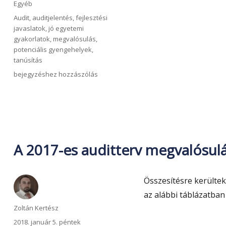
Kategória
Egyéb
Címke
Audit
,
auditjelentés
,
fejlesztési
javaslatok
,
jó egyetemi
gyakorlatok
,
megvalósulás
,
potenciális gyengehelyek
,
tanúsítás
A
bejegyzéshez hozzászólás
2018-
as
auditterv
megvalósulása
és
eredménye
A 2017-es auditterv megvalósul
Összesítésre kerültek
az alábbi táblázatban
Szerző
Zoltán Kertész
Közzétéve
2018. január 5. péntek