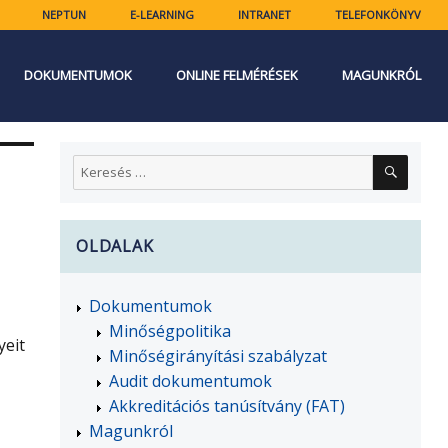
NEPTUN
E-LEARNING
INTRANET
TELEFONKÖNYV
DOKUMENTUMOK
ONLINE FELMÉRÉSEK
MAGUNKRÓL
KERES
Keresés
a
következő
kifejezésre:
OLDALAK
Dokumentumok
Minőségpolitika
yeit
Minőségirányítási szabályzat
Audit dokumentumok
Akkreditációs tanúsítvány (FAT)
Magunkról