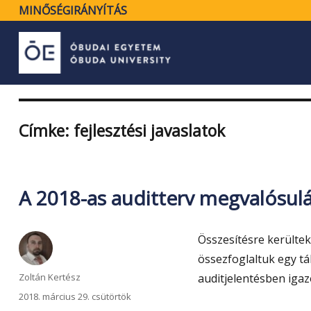
MINŐSÉGIRÁNYÍTÁS
Címke:
fejlesztési javaslatok
A 2018-as auditterv megvalósul
Összesítésre kerültek
össezfoglaltuk egy tá
Szerző
Zoltán Kertész
auditjelentésben igaz
Közzétéve
2018. március 29. csütörtök