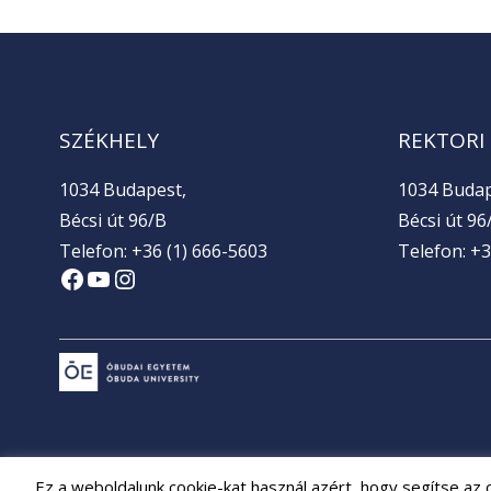
SZÉKHELY
REKTORI
1034 Budapest,
1034 Budap
Bécsi út 96/B
Bécsi út 96/
Telefon: +36 (1) 666-5603
Telefon: +3
Facebook
YouTube
Instagram
Ez a weboldalunk cookie-kat használ azért, hogy segítse az 