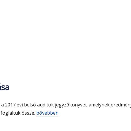
ása
 a 2017 évi belső auditok jegyzőkönyvei, amelynek eredmén
„A 2017-es auditterv megvalósulása”
 foglaltuk össze.
bővebben