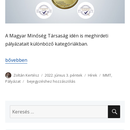
A Magyar Minőség Társaság idén is meghirdeti
pályázatait különböző kategóriákban.
„Minőségügyi pályázatok”
bővebben
Szerző
Közzétéve
Kategória
Címke
Zoltán Kertész
2022. június 3. péntek
Hírek
MMT
,
Minőségügyi
Pályázat
bejegyzéshez hozzászólás
pályázatok
KER
Keresés
a
következő