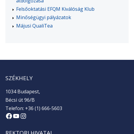
átdolgozása
Felsőoktatási EFQM Kiválóság Klub
Minőségügyi pályázatok
Májusi QualiTea
SZÉKHELY
1034 Budapest,
Bécsi út 96/B
Telefon: +36 (1) 666-5603
Facebook
YouTube
Instagram
REKTORI HIVATAL