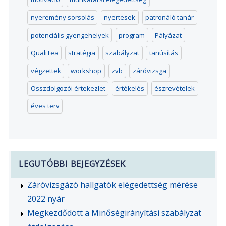
nyeremény sorsolás
nyertesek
patronáló tanár
potenciális gyengehelyek
program
Pályázat
QualiTea
stratégia
szabályzat
tanúsítás
végzettek
workshop
zvb
záróvizsga
Összdolgozói értekezlet
értékelés
észrevételek
éves terv
LEGUTÓBBI BEJEGYZÉSEK
Záróvizsgázó hallgatók elégedettség mérése
2022 nyár
Megkezdődött a Minőségirányítási szabályzat