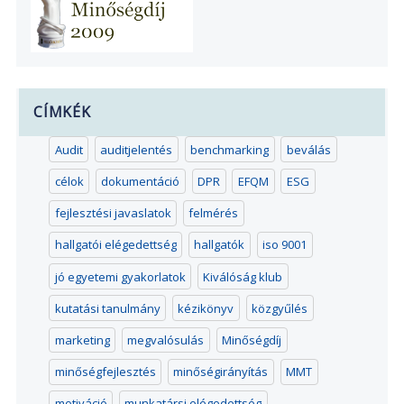
CÍMKÉK
Audit
auditjelentés
benchmarking
beválás
célok
dokumentáció
DPR
EFQM
ESG
fejlesztési javaslatok
felmérés
hallgatói elégedettség
hallgatók
iso 9001
jó egyetemi gyakorlatok
Kiválóság klub
kutatási tanulmány
kézikönyv
közgyűlés
marketing
megvalósulás
Minőségdíj
minőségfejlesztés
minőségirányítás
MMT
motiváció
munkatársi elégedettség