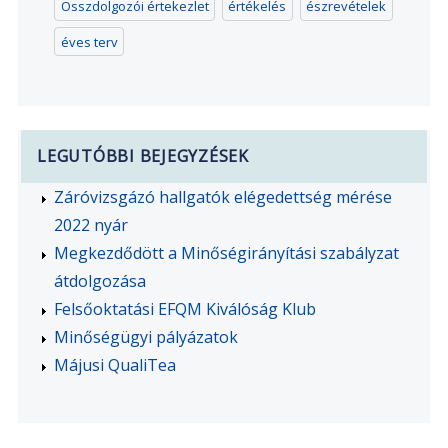
Összdolgozói értekezlet
értékelés
észrevételek
éves terv
LEGUTÓBBI BEJEGYZÉSEK
Záróvizsgázó hallgatók elégedettség mérése
2022 nyár
Megkezdődött a Minőségirányítási szabályzat
átdolgozása
Felsőoktatási EFQM Kiválóság Klub
Minőségügyi pályázatok
Májusi QualiTea