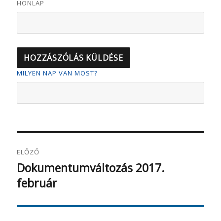
HONLAP
MILYEN NAP VAN MOST?
Bejegyzés
ELŐZŐ
navigáció
Dokumentumváltozás 2017.
Korábbi
február
bejegyzés: