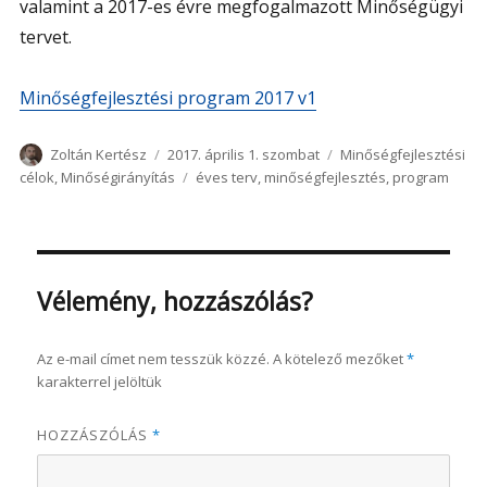
valamint a 2017-es évre megfogalmazott Minőségügyi
tervet.
Minőségfejlesztési program 2017 v1
Szerző
Közzétéve
Kategória
Zoltán Kertész
2017. április 1. szombat
Minőségfejlesztési
Címke
célok
,
Minőségirányítás
éves terv
,
minőségfejlesztés
,
program
Vélemény, hozzászólás?
Az e-mail címet nem tesszük közzé.
A kötelező mezőket
*
karakterrel jelöltük
HOZZÁSZÓLÁS
*