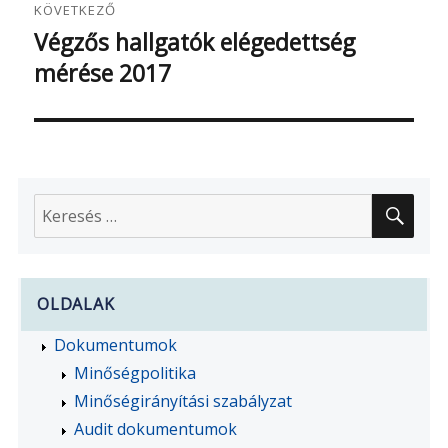
KÖVETKEZŐ
Végzős hallgatók elégedettség
Következő
mérése 2017
bejegyzés:
KER
Keresés
a
következő
kifejezésre:
OLDALAK
Dokumentumok
Minőségpolitika
Minőségirányítási szabályzat
Audit dokumentumok