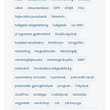
célok
dokumentáció
DPR
EFQM
ESG
fejlesztési javaslatok
felmérés
hallgatói elégedettség
hallgatók
iso 9001
jó egyetemi gyakorlatok
Kiválóság klub
kutatási tanulmány
kézikönyv
közgyűlés
marketing
megvalósulás
Minőségdíj
minőségfejlesztés
minőségirányítás
MMT
motiváció
munkatársi elégedettség
nyeremény sorsolás
nyertesek
patronáló tanár
potenciális gyengehelyek
program
Pályázat
QualiTea
stratégia
szabályzat
tanúsítás
végzettek
workshop
zvb
záróvizsga