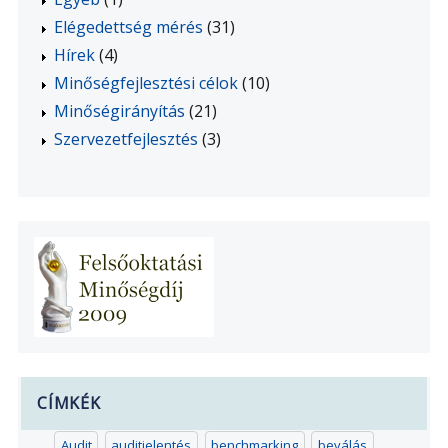
Elégedettség mérés
(31)
Hírek
(4)
Minőségfejlesztési célok
(10)
Minőségirányítás
(21)
Szervezetfejlesztés
(3)
CÍMKÉK
Audit
auditjelentés
benchmarking
beválás