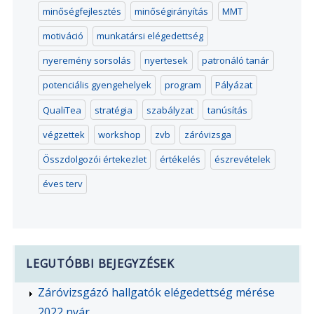
minőségfejlesztés
minőségirányítás
MMT
motiváció
munkatársi elégedettség
nyeremény sorsolás
nyertesek
patronáló tanár
potenciális gyengehelyek
program
Pályázat
QualiTea
stratégia
szabályzat
tanúsítás
végzettek
workshop
zvb
záróvizsga
Összdolgozói értekezlet
értékelés
észrevételek
éves terv
LEGUTÓBBI BEJEGYZÉSEK
Záróvizsgázó hallgatók elégedettség mérése
2022 nyár