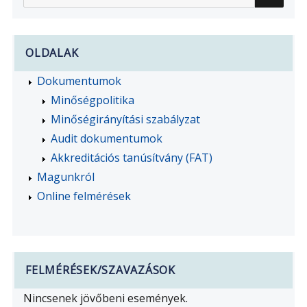
a
következő
kifejezésre:
OLDALAK
Dokumentumok
Minőségpolitika
Minőségirányítási szabályzat
Audit dokumentumok
Akkreditációs tanúsítvány (FAT)
Magunkról
Online felmérések
FELMÉRÉSEK/SZAVAZÁSOK
Nincsenek jövőbeni események.