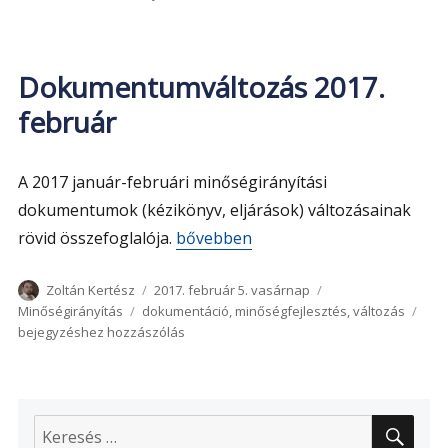
Dokumentumváltozás 2017.
február
A 2017 január-februári minőségirányítási
dokumentumok (kézikönyv, eljárások) változásainak
„Dokumentumváltozás 2017. februá
rövid összefoglalója.
bővebben
Szerző
Közzétéve
Kategória
Zoltán Kertész
2017. február 5. vasárnap
Címke
Dok
Minőségirányítás
dokumentáció
,
minőségfejlesztés
,
változás
2017
bejegyzéshez hozzászólás
feb
KER
Keresés