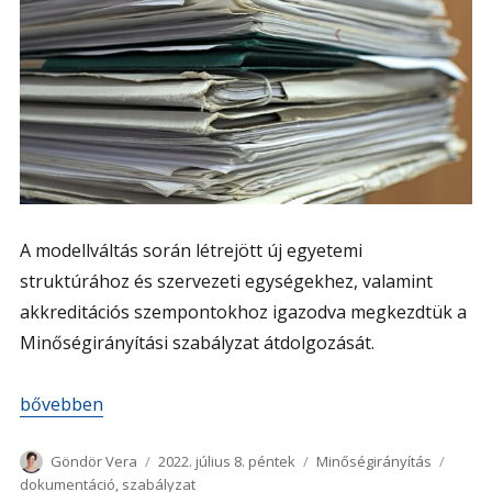
A modellváltás során létrejött új egyetemi
struktúrához és szervezeti egységekhez, valamint
akkreditációs szempontokhoz igazodva megkezdtük a
Minőségirányítási szabályzat átdolgozását.
„Megkezdődött a Minőségirányítási szabályzat átdolgozá
bővebben
Szerző
Közzétéve
Kategória
Címke
Göndör Vera
2022. július 8. péntek
Minőségirányítás
dokumentáció
,
szabályzat