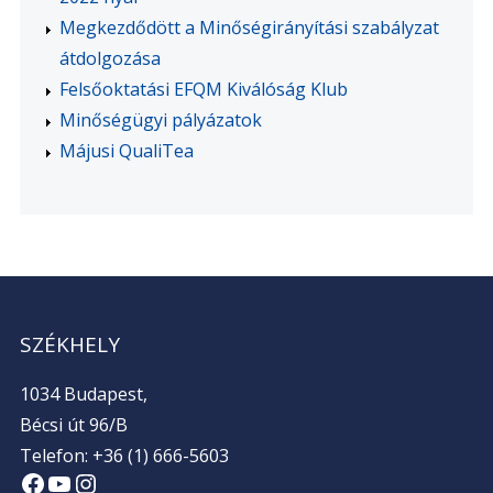
Megkezdődött a Minőségirányítási szabályzat
átdolgozása
Felsőoktatási EFQM Kiválóság Klub
Minőségügyi pályázatok
Májusi QualiTea
SZÉKHELY
1034 Budapest,
Bécsi út 96/B
Telefon: +36 (1) 666-5603
Facebook
YouTube
Instagram