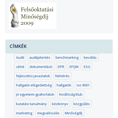
CÍMKÉK
Audit
auditjelentés
benchmarking
beválás
célok
dokumentáció
DPR
EFQM
ESG
fejlesztési javaslatok
felmérés
hallgatói elégedettség
hallgatók
iso 9001
jó egyetemi gyakorlatok
Kiválóság klub
kutatási tanulmány
kézikönyv
közgyűlés
marketing
megvalósulás
Minőségdíj