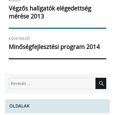
navigáció
Végzős hallgatók elégedettség
Korábbi
mérése 2013
bejegyzés:
KÖVETKEZŐ
Minőségfejlesztési program 2014
Következő
bejegyzés:
KER
Keresés
a
következő
kifejezésre:
OLDALAK