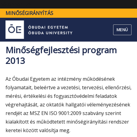
"Minőségfejlesztési
bővebben" />
program
MINŐSÉGIRÁNYÍTÁS
2013"
MENÜ
Minőségfejlesztési program
2013
Az Óbudai Egyetem az intézmény működésének
folyamatait, beleértve a vezetési, tervezési, ellenőrzési,
mérési, értékelési és fogyasztóvédelmi feladatok
végrehajtását, az oktatók hallgatói véleményezésének
rendjét az MSZ EN ISO 9001:2009 szabvány szerint
kialakított és működtetett minőségirányítási rendszer
keretei között valósítja meg.