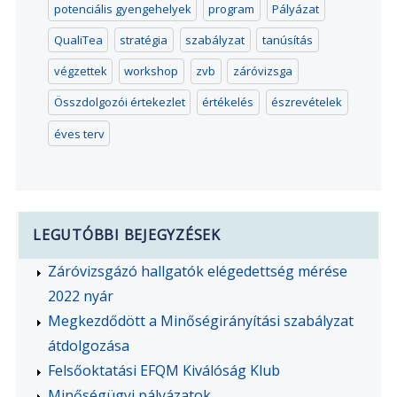
potenciális gyengehelyek
program
Pályázat
QualiTea
stratégia
szabályzat
tanúsítás
végzettek
workshop
zvb
záróvizsga
Összdolgozói értekezlet
értékelés
észrevételek
éves terv
LEGUTÓBBI BEJEGYZÉSEK
Záróvizsgázó hallgatók elégedettség mérése
2022 nyár
Megkezdődött a Minőségirányítási szabályzat
átdolgozása
Felsőoktatási EFQM Kiválóság Klub
Minőségügyi pályázatok