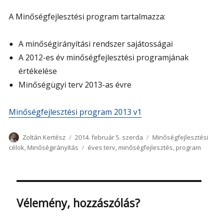
A Minőségfejlesztési program tartalmazza:
A minőségirányítási rendszer sajátosságai
A 2012-es év minőségfejlesztési programjának
értékelése
Minőségügyi terv 2013-as évre
Minőségfejlesztési program 2013 v1
Szerző
Közzétéve
Kategória
Zoltán Kertész
2014. február 5. szerda
Minőségfejlesztési
Címke
célok
,
Minőségirányítás
éves terv
,
minőségfejlesztés
,
program
Vélemény, hozzászólás?