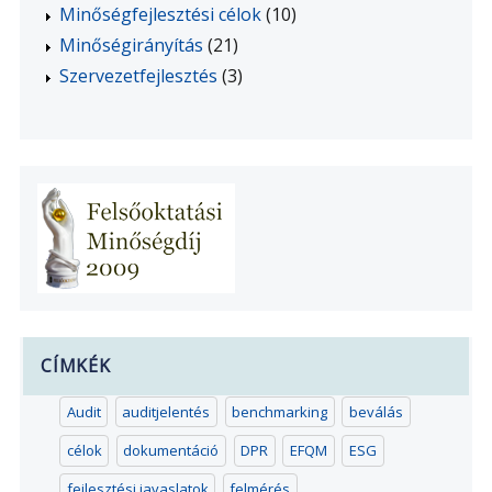
Minőségfejlesztési célok
(10)
Minőségirányítás
(21)
Szervezetfejlesztés
(3)
CÍMKÉK
Audit
auditjelentés
benchmarking
beválás
célok
dokumentáció
DPR
EFQM
ESG
fejlesztési javaslatok
felmérés