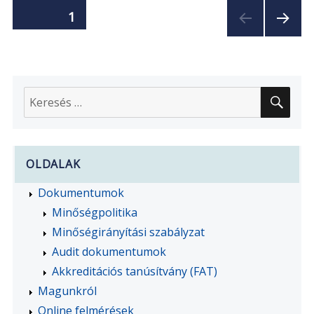
Bejegyzések
OLDAL
1
KÖVE
lapozása
TKEZ
Ő
OLDA
KER
L
Keresés
a
következő
kifejezésre:
OLDALAK
Dokumentumok
Minőségpolitika
Minőségirányítási szabályzat
Audit dokumentumok
Akkreditációs tanúsítvány (FAT)
Magunkról
Online felmérések