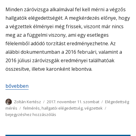
Minden záróvizsga alkalmával fel kell mérni a végzős
hallgatók elégedettségét. A megkérdezés előnye, hogy
a végzettek élményei még frissek, viszont már nincs
meg az a függelmi viszony, ami egy esetleges
félelemből adódó torzítást eredményezhetne. Az
alábbi dokumentumban a 2016 februári, valamint a
2016 júliusi záróvizsgák eredményei találhatóak
összesítve, illetve karonként lebontva.
„Végzős hallgatók elégedettség mérése 2017”
bővebben
Szerző
Közzétéve
Kategória
Zoltán Kertész
2017. november 11. szombat
Elégedettség
Címke
Végzős
mérés
felmérés
,
hallgatói elégedettség
,
végzettek
hallgatók
bejegyzéshez hozzászólás
elégedettség
mérése
2017