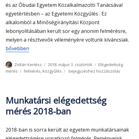
és az Óbudai Egyetem Közalkalmazotti Tanácsával
egyetértésben – az Egyetemi Közgyűlés . Ez
alkalomból a Minőségirányítási Központ
lebonyolításában került sor egy anonim felmérésre,
melyen a résztvevők véleményére voltunk kíváncsiak.
„Egyetemi közgyűlés 2018”
bővebben
Szerző
Közzétéve
Kategória
Zoltán Kertész
2018. május 3. csütörtök
Elégedettség
Címke
Egyetemi
mérés
felmérés
,
közgyűlés
bejegyzéshez hozzászólás
közgyűlés
2018
Munkatársi elégedettség
mérés 2018-ban
2018-ban is sorra került az egyetem munkatársainak
elégedettségére vonatkozó felmérés. Reményeink