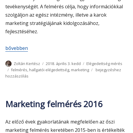
tevékenységét. A felmérés célja, hogy információkkal
szolgáljon az egész intézmény, illetve a karok
marketing stratégiájának kidolgozásához,
fejlesztéséhez.
„Marketing felmérés 2017”
bővebben
Szerző
Közzétéve
Kategória
Zoltán Kertész
2018. április 3. kedd
Elégedettség mérés
Címke
Marketing
felmérés
,
hallgatói elégedettség
,
marketing
bejegyzéshez
felmérés
hozzászólás
2017
Marketing felmérés 2016
Az előző évek gyakorlatának megfelelően az őszi
marketing felmérés keretében 2015-ben is értékelték