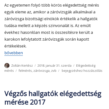
Az egyetemen folyó több körös elégedettség mérés
egyik eleme az, amikor a záróvizsgák alkalmával a
záróvizsga bizottsági elnökök értékelik a hallgatók
tudása mellett a képzés szinvonalát is. Az emúlt
évekhez hasonlóan most is összesítésre került a
karokon lefolytatott záróvizsgák során kapott
értékelések.
„Záróvizsga Bizottsági Elnökök véleménye 2017-ig”
bővebben
Szerző
Közzétéve
Kategória
Zoltán Kertész
2018. január 31. szerda
Elégedettség
Címke
Záróvizsga
mérés
felmérés
,
záróvizsga
,
zvb
bejegyzéshez hozzászólás
Bizottsági
Elnökök
véleménye
2017-
Végzős hallgatók elégedettség
ig
mérése 2017