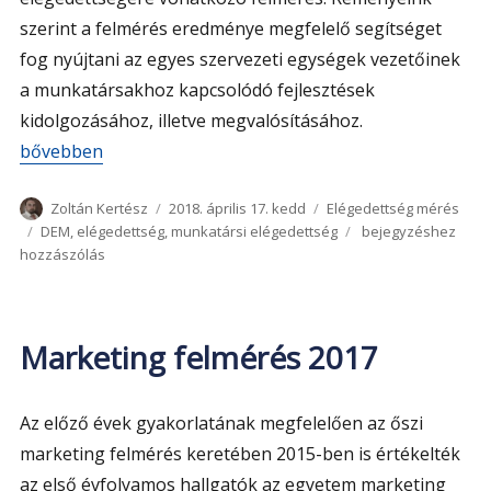
szerint a felmérés eredménye megfelelő segítséget
fog nyújtani az egyes szervezeti egységek vezetőinek
a munkatársakhoz kapcsolódó fejlesztések
kidolgozásához, illetve megvalósításához.
„Munkatársi elégedettség mérés 2018-ban”
bővebben
Szerző
Közzétéve
Kategória
Zoltán Kertész
2018. április 17. kedd
Elégedettség mérés
Címke
Munkatársi
DEM
,
elégedettség
,
munkatársi elégedettség
bejegyzéshez
elégedettség
hozzászólás
mérés
2018-
ban
Marketing felmérés 2017
Az előző évek gyakorlatának megfelelően az őszi
marketing felmérés keretében 2015-ben is értékelték
az első évfolyamos hallgatók az egyetem marketing