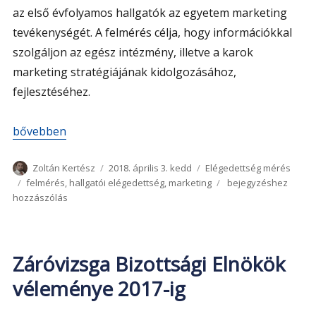
az első évfolyamos hallgatók az egyetem marketing
tevékenységét. A felmérés célja, hogy információkkal
szolgáljon az egész intézmény, illetve a karok
marketing stratégiájának kidolgozásához,
fejlesztéséhez.
„Marketing felmérés 2016”
bővebben
Szerző
Közzétéve
Kategória
Zoltán Kertész
2018. április 3. kedd
Elégedettség mérés
Címke
Marketing
felmérés
,
hallgatói elégedettség
,
marketing
bejegyzéshez
felmérés
hozzászólás
2016
Záróvizsga Bizottsági Elnökök
véleménye 2017-ig