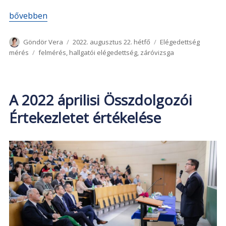
„Záróvizsgázó hallgatók elégedettség mérése 2022 nyár”
bővebben
Szerző
Közzétéve
Kategória
Göndör Vera
2022. augusztus 22. hétfő
Elégedettség
Címke
mérés
felmérés
,
hallgatói elégedettség
,
záróvizsga
A 2022 áprilisi Összdolgozói
Értekezletet értékelése