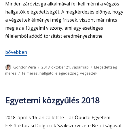
Minden záróvizsga alkalmával fel kell mérni a végzős
hallgatók elégedettségét. A megkérdezés előnye, hogy
a végzettek élményei még frissek, viszont már nincs
meg az a függelmi viszony, ami egy esetleges
félelemből adódó torzítást eredményezhetne.
„Záróvizsgázó hallgatók elégedettség mérése 2018”
bővebben
Szerző
Közzétéve
Kategória
Göndör Vera
2018. október 21. vasárnap
Elégedettség
Címke
mérés
felmérés
,
hallgatói elégedettség
,
végzettek
Egyetemi közgyűlés 2018
2018. április 16-án zajlott le – az Óbudai Egyetem
Felsőoktatási Dolgozók Szakszervezete Bizottságával