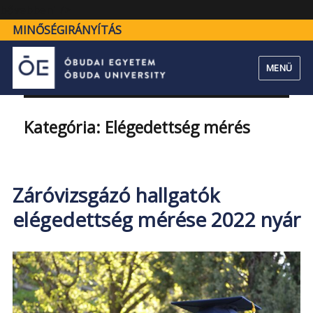
"Záróvizsgázó
bővebben" />
hallgatók
MINŐSÉGIRÁNYÍTÁS
elégedettség
mérése
MENÜ
2022
nyár"
Kategória:
Elégedettség mérés
Záróvizsgázó hallgatók
elégedettség mérése 2022 nyár