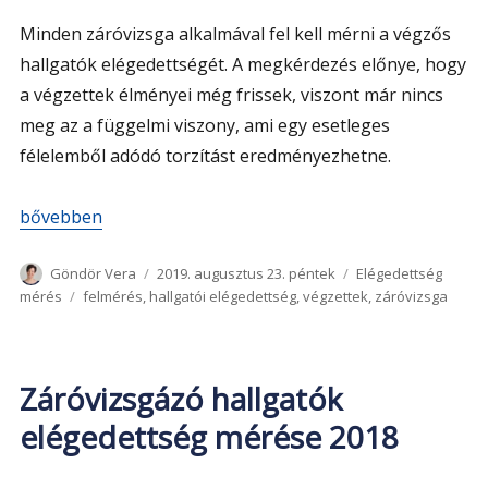
Minden záróvizsga alkalmával fel kell mérni a végzős
hallgatók elégedettségét. A megkérdezés előnye, hogy
a végzettek élményei még frissek, viszont már nincs
meg az a függelmi viszony, ami egy esetleges
félelemből adódó torzítást eredményezhetne.
„Záróvizsgázó hallgatók elégedettség mérése 2019”
bővebben
Szerző
Közzétéve
Kategória
Göndör Vera
2019. augusztus 23. péntek
Elégedettség
Címke
mérés
felmérés
,
hallgatói elégedettség
,
végzettek
,
záróvizsga
Záróvizsgázó hallgatók
elégedettség mérése 2018