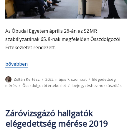
Az Óbudai Egyetem április 26-án az SZMR
szabályzatának 65. §-nak megfelelően Összdolgozói
Értekezletet rendezett.
„A 2022 áprilisi Összdolgozói Értekezletet értékelése”
bővebben
Szerző
Közzétéve
Kategória
Zoltán Kertész
2022. május 7. szombat
Elégedettség
Címke
A
mérés
Összdolgozói értekezlet
bejegyzéshez hozzászólás
2022
áprilisi
Összdolgozói
Értekezletet
Záróvizsgázó hallgatók
értékelése
elégedettség mérése 2019