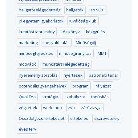
hallgatói elégedettség
hallgatók
iso 9001
jó egyetemi gyakorlatok
Kiválóság klub
kutatási tanulmány
kézikönyv
közgyűlés
marketing
megvalósulás
Minőségdíj
minőségfejlesztés
minőségirányítás
MMT
motiváció
munkatársi elégedettség
nyeremény sorsolás
nyertesek
patronáló tanár
potenciális gyengehelyek
program
Pályázat
QualiTea
stratégia
szabályzat
tanúsítás
végzettek
workshop
zvb
záróvizsga
Összdolgozói értekezlet
értékelés
észrevételek
éves terv