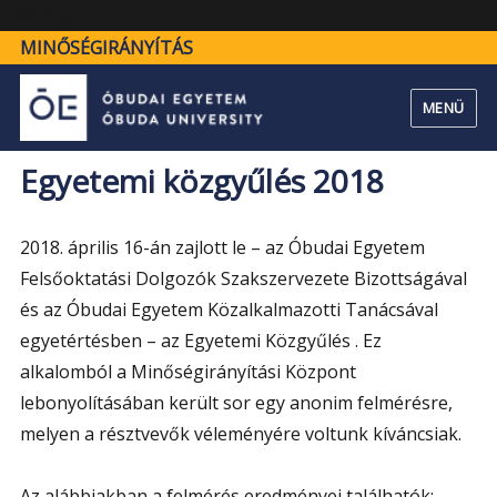
"Egyetemi
bővebben" />
közgyűlés
MINŐSÉGIRÁNYÍTÁS
2018"
MENÜ
Egyetemi közgyűlés 2018
2018. április 16-án zajlott le – az Óbudai Egyetem
Felsőoktatási Dolgozók Szakszervezete Bizottságával
és az Óbudai Egyetem Közalkalmazotti Tanácsával
egyetértésben – az Egyetemi Közgyűlés . Ez
alkalomból a Minőségirányítási Központ
lebonyolításában került sor egy anonim felmérésre,
melyen a résztvevők véleményére voltunk kíváncsiak.
Az alábbiakban a felmérés eredményei találhatók: