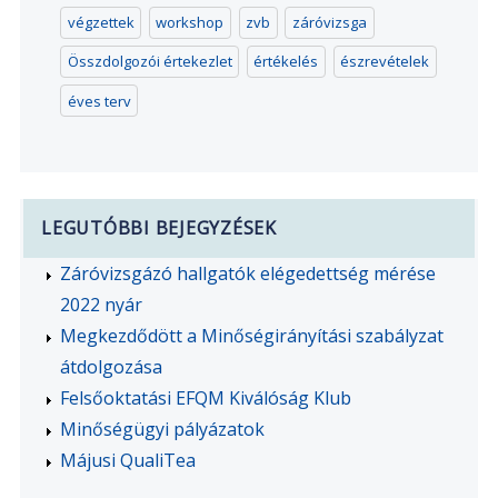
végzettek
workshop
zvb
záróvizsga
Összdolgozói értekezlet
értékelés
észrevételek
éves terv
LEGUTÓBBI BEJEGYZÉSEK
Záróvizsgázó hallgatók elégedettség mérése
2022 nyár
Megkezdődött a Minőségirányítási szabályzat
átdolgozása
Felsőoktatási EFQM Kiválóság Klub
Minőségügyi pályázatok
Májusi QualiTea