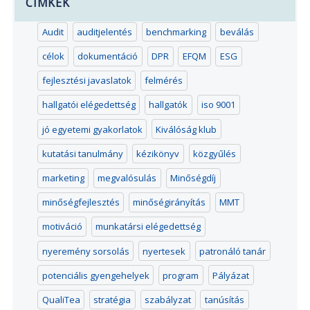
CÍMKÉK
Audit
auditjelentés
benchmarking
beválás
célok
dokumentáció
DPR
EFQM
ESG
fejlesztési javaslatok
felmérés
hallgatói elégedettség
hallgatók
iso 9001
jó egyetemi gyakorlatok
Kiválóság klub
kutatási tanulmány
kézikönyv
közgyűlés
marketing
megvalósulás
Minőségdíj
minőségfejlesztés
minőségirányítás
MMT
motiváció
munkatársi elégedettség
nyeremény sorsolás
nyertesek
patronáló tanár
potenciális gyengehelyek
program
Pályázat
QualiTea
stratégia
szabályzat
tanúsítás