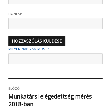
HONLAP
MILYEN NAP VAN MOST?
Bejegyzés
ELŐZŐ
navigáció
Munkatársi elégedettség mérés
Korábbi
2018-ban
bejegyzés: