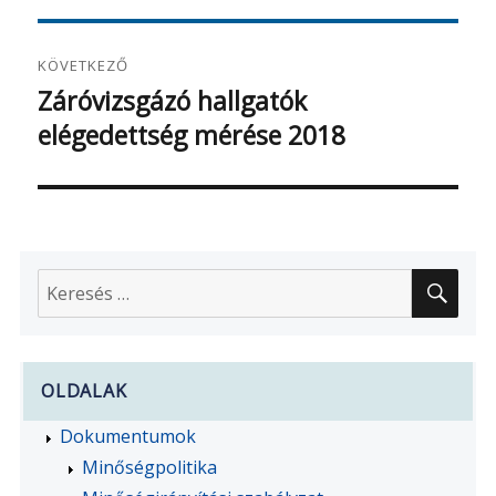
KÖVETKEZŐ
Záróvizsgázó hallgatók
Következő
elégedettség mérése 2018
bejegyzés:
KER
Keresés
a
következő
kifejezésre:
OLDALAK
Dokumentumok
Minőségpolitika