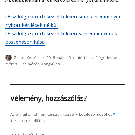
Összdolgozói értekezlet felmérésének eredményei
nyitott kérdések nélkül
Összdolgozói értekezlet felmérési eredményének
összehasonlítása
Szerző
Közzétéve
Kategória
Zoltán Kertész
2018. május 3. csütörtök
Elégedettség
Címke
mérés
felmérés
,
közgyűlés
Vélemény, hozzászólás?
Az e-mail címet nem tesszük közzé.
A kötelező mezőket
*
karakterrel jelöltük