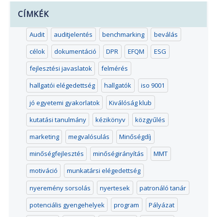
CÍMKÉK
Audit
auditjelentés
benchmarking
beválás
célok
dokumentáció
DPR
EFQM
ESG
fejlesztési javaslatok
felmérés
hallgatói elégedettség
hallgatók
iso 9001
jó egyetemi gyakorlatok
Kiválóság klub
kutatási tanulmány
kézikönyv
közgyűlés
marketing
megvalósulás
Minőségdíj
minőségfejlesztés
minőségirányítás
MMT
motiváció
munkatársi elégedettség
nyeremény sorsolás
nyertesek
patronáló tanár
potenciális gyengehelyek
program
Pályázat