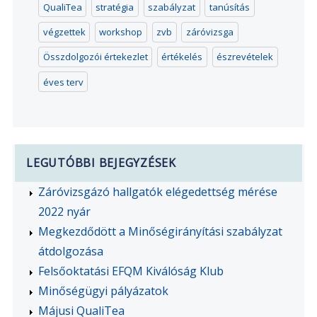
QualiTea
stratégia
szabályzat
tanúsítás
végzettek
workshop
zvb
záróvizsga
Összdolgozói értekezlet
értékelés
észrevételek
éves terv
LEGUTÓBBI BEJEGYZÉSEK
Záróvizsgázó hallgatók elégedettség mérése
2022 nyár
Megkezdődött a Minőségirányítási szabályzat
átdolgozása
Felsőoktatási EFQM Kiválóság Klub
Minőségügyi pályázatok
Májusi QualiTea