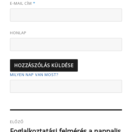
E-MAIL CÍM
*
HONLAP
MILYEN NAP VAN MOST?
Bejegyzés
ELŐZŐ
navigáció
Foglalkoztatási felmérés a nappalis
Korábbi