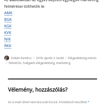
felmérései tölthetők le:
AMK
BGK
KGK
KVK
NIK
RKK
Szerző
Közzétéve
Kategória
Zoltán Kertész
2018. április 3. kedd
Elégedettség mérés
Címke
felmérés
,
hallgatói elégedettség
,
marketing
Vélemény, hozzászólás?
Az e-mail címet nem tesszük közzé.
A kötelező mezőket
*