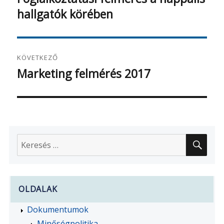
hallgatók körében
bejegyzés:
KÖVETKEZŐ
Marketing felmérés 2017
Következő
bejegyzés:
KER
Keresés
a
következő
kifejezésre:
OLDALAK
Dokumentumok
Minőségpolitika