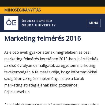
"Marketing
bővebben" />
felmérés
MINŐSÉGIRÁNYÍTÁS
2016"
MENÜ
Marketing felmérés 2016
Az előző évek gyakorlatának megfelelően az őszi
marketing felmérés keretében 2015-ben is értékelték
az első évfolyamos hallgatók az egyetem marketing
tevékenységét. A felmérés célja, hogy információkkal
szolgáljon az egész intézmény, illetve a karok
marketing stratégiájának kidolgozásához,
fejlesztéséhez.
Az alábbiakban az egyes képzési egységek marketing