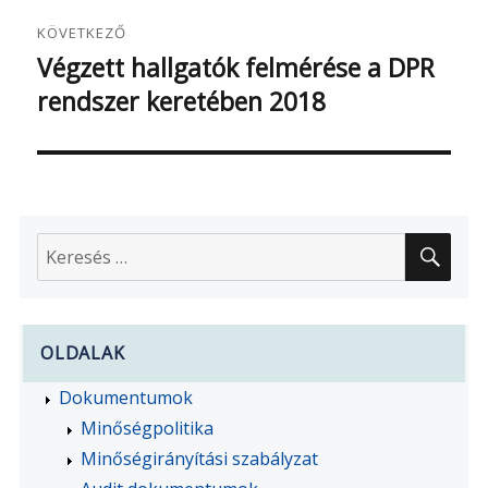
KÖVETKEZŐ
Végzett hallgatók felmérése a DPR
Következő
rendszer keretében 2018
bejegyzés:
KER
Keresés
a
következő
kifejezésre:
OLDALAK
Dokumentumok
Minőségpolitika
Minőségirányítási szabályzat