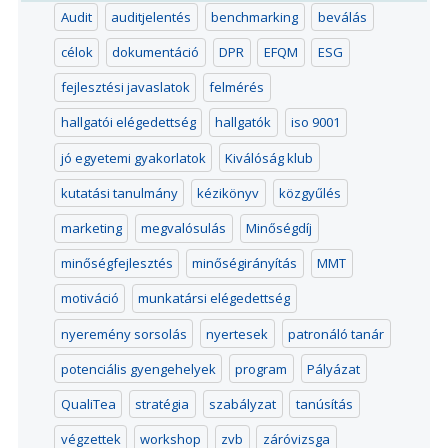
Audit
auditjelentés
benchmarking
beválás
célok
dokumentáció
DPR
EFQM
ESG
fejlesztési javaslatok
felmérés
hallgatói elégedettség
hallgatók
iso 9001
jó egyetemi gyakorlatok
Kiválóság klub
kutatási tanulmány
kézikönyv
közgyűlés
marketing
megvalósulás
Minőségdíj
minőségfejlesztés
minőségirányítás
MMT
motiváció
munkatársi elégedettség
nyeremény sorsolás
nyertesek
patronáló tanár
potenciális gyengehelyek
program
Pályázat
QualiTea
stratégia
szabályzat
tanúsítás
végzettek
workshop
zvb
záróvizsga