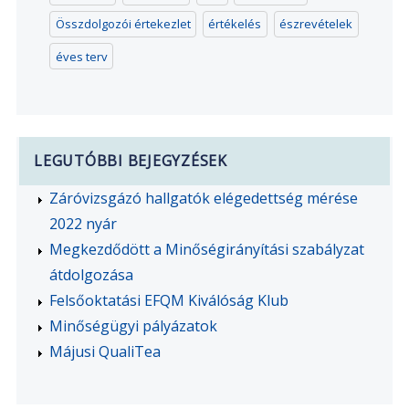
Összdolgozói értekezlet
értékelés
észrevételek
éves terv
LEGUTÓBBI BEJEGYZÉSEK
Záróvizsgázó hallgatók elégedettség mérése
2022 nyár
Megkezdődött a Minőségirányítási szabályzat
átdolgozása
Felsőoktatási EFQM Kiválóság Klub
Minőségügyi pályázatok
Májusi QualiTea