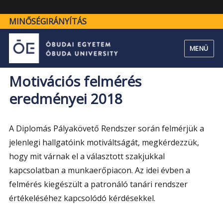
"Motivációs
bővebben" />
felmérés
MINŐSÉGIRÁNYÍTÁS
eredményei
2018"
MENÜ
Motivációs felmérés
eredményei 2018
A Diplomás Pályakövető Rendszer során felmérjük a
jelenlegi hallgatóink motiváltságát, megkérdezzük,
hogy mit várnak el a választott szakjukkal
kapcsolatban a munkaerőpiacon. Az idei évben a
felmérés kiegészült a patronáló tanári rendszer
értékeléséhez kapcsolódó kérdésekkel.