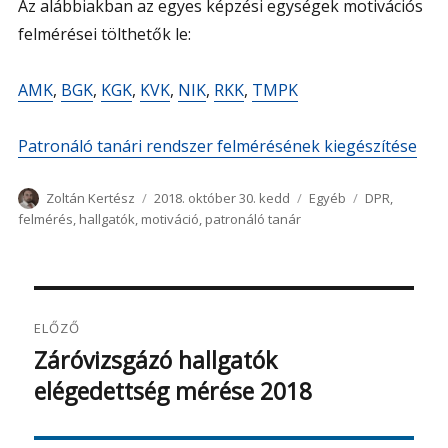
Az alábbiakban az egyes képzési egységek motivációs
felmérései tölthetők le:
AMK
,
BGK
,
KGK
,
KVK
,
NIK
,
RKK
,
TMPK
Patronáló tanári rendszer felmérésének kiegészítése
Szerző
Közzétéve
Kategória
Címke
Zoltán Kertész
2018. október 30. kedd
Egyéb
DPR
,
felmérés
,
hallgatók
,
motiváció
,
patronáló tanár
Bejegyzés
ELŐZŐ
navigáció
Záróvizsgázó hallgatók
Korábbi
elégedettség mérése 2018
bejegyzés: