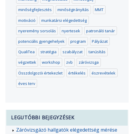
minőségfejlesztés
minőségirányítás
MMT
motiváció
munkatársi elégedettség
nyeremény sorsolás
nyertesek
patronáló tanár
potenciális gyengehelyek
program
Pályázat
QualiTea
stratégia
szabályzat
tanúsítás
végzettek
workshop
zvb
záróvizsga
Összdolgozói értekezlet
értékelés
észrevételek
éves terv
LEGUTÓBBI BEJEGYZÉSEK
Záróvizsgázó hallgatók elégedettség mérése