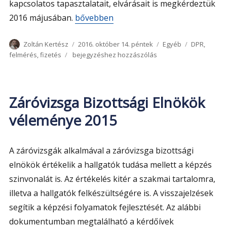
kapcsolatos tapasztalatait, elvárásait is megkérdeztük
„Fizetéssel kapcsolatos tapasztalatok, 
2016 májusában.
bővebben
Szerző
Közzétéve
Kategória
Címke
Zoltán Kertész
2016. október 14. péntek
Egyéb
DPR
,
Fizetéssel
felmérés
,
fizetés
bejegyzéshez hozzászólás
kapcsolatos
tapasztalatok,
elvárások
–
Záróvizsga Bizottsági Elnökök
DPR
véleménye 2015
2016
A záróvizsgák alkalmával a záróvizsga bizottsági
elnökök értékelik a hallgatók tudása mellett a képzés
szinvonalát is. Az értékelés kitér a szakmai tartalomra,
illetva a hallgatók felkészültségére is. A visszajelzések
segítik a képzési folyamatok fejlesztését. Az alábbi
dokumentumban megtalálható a kérdőívek