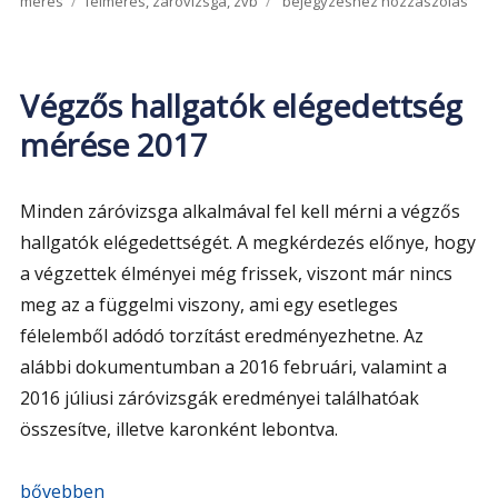
mérés
felmérés
,
záróvizsga
,
zvb
bejegyzéshez hozzászólás
Bizottsági
Elnökök
véleménye
2017-
Végzős hallgatók elégedettség
ig
mérése 2017
Minden záróvizsga alkalmával fel kell mérni a végzős
hallgatók elégedettségét. A megkérdezés előnye, hogy
a végzettek élményei még frissek, viszont már nincs
meg az a függelmi viszony, ami egy esetleges
félelemből adódó torzítást eredményezhetne. Az
alábbi dokumentumban a 2016 februári, valamint a
2016 júliusi záróvizsgák eredményei találhatóak
összesítve, illetve karonként lebontva.
„Végzős hallgatók elégedettség mérése 2017”
bővebben