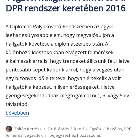
rendszer
DPR rendszer keretében 2016
keretében
2017
A Diplomás Pályakövető Rendszerben az egyik
leghangsúlyosabb elem, hogy megvalósuljon a
hallgatók követése a diplomaszerzés után. A
különböző időszakokban elvégzett felmérések
alkalmasak arra is, hogy trendeket állítsunk fel, illetve
pontosabb képet kapunk arról, hogy a végzés után,
egy bizonyos idő elteltével hogyan értékelik a volt
hallgatók a képzést, milyen erősségeket, illetve
gyengeségeket tudnak megfogalmazni 1, 3, vagy 5 év
távlatából.
„Végzett hallgatók felmérése a DPR rendszer keretében 
bővebben
Szerző
Közzétéve
Kategória
Címke
Zoltán Kertész
2018. április 3. kedd
Egyéb
beválás
,
DPR
,
Végzett
felmérés
,
végzettek
bejegyzéshez hozzászólás