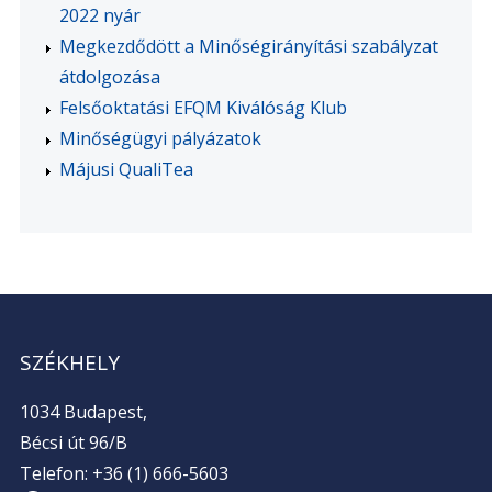
2022 nyár
Megkezdődött a Minőségirányítási szabályzat
átdolgozása
Felsőoktatási EFQM Kiválóság Klub
Minőségügyi pályázatok
Májusi QualiTea
SZÉKHELY
1034 Budapest,
Bécsi út 96/B
Telefon: +36 (1) 666-5603