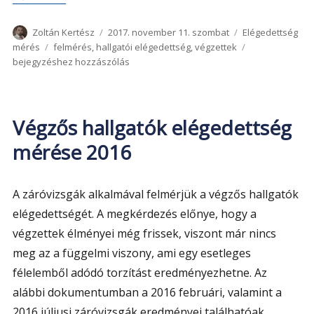
Szerző
Közzétéve
Kategória
Zoltán Kertész
2017. november 11. szombat
Elégedettség
Címke
Végzős
mérés
felmérés
,
hallgatói elégedettség
,
végzettek
hallgatók
bejegyzéshez hozzászólás
elégedettség
mérése
2017
Végzős hallgatók elégedettség
mérése 2016
A záróvizsgák alkalmával felmérjük a végzős hallgatók
elégedettségét. A megkérdezés előnye, hogy a
végzettek élményei még frissek, viszont már nincs
meg az a függelmi viszony, ami egy esetleges
félelemből adódó torzítást eredményezhetne. Az
alábbi dokumentumban a 2016 februári, valamint a
2016 júliusi záróvizsgák eredményei találhatóak