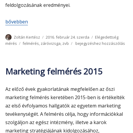
feldolgozásának eredményei.
„Záróvizsga Bizottsági Elnökök véleménye 2015”
bővebben
Szerző
Közzétéve
Kategória
Zoltán Kertész
2016. február 24. szerda
Elégedettség
Címke
Záróvizsga
mérés
felmérés
,
záróvizsga
,
zvb
bejegyzéshez hozzászólás
Bizottsági
Elnökök
véleménye
2015
Marketing felmérés 2015
Az előző évek gyakorlatának megfelelően az őszi
marketing felmérés keretében 2015-ben is értékelték
az első évfolyamos hallgatók az egyetem marketing
tevékenységét. A felmérés célja, hogy információkkal
szolgáljon az egész intézmény, illetve a karok
marketing stratégiájának kidolgozásához,