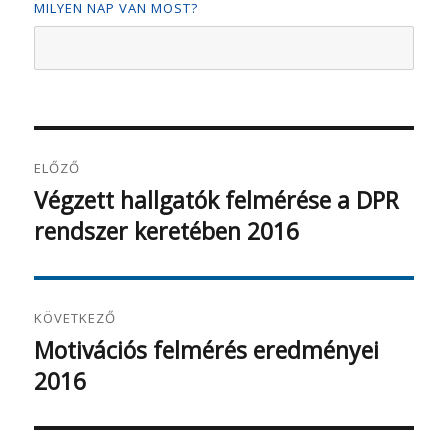
MILYEN NAP VAN MOST?
Bejegyzés
ELŐZŐ
navigáció
Végzett hallgatók felmérése a DPR
Korábbi
rendszer keretében 2016
bejegyzés:
KÖVETKEZŐ
Motivációs felmérés eredményei
Következő
2016
bejegyzés: