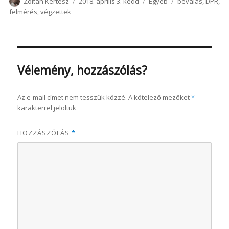
Szerző
Közzétéve
Kategória
Címke
Zoltán Kertész
2018. április 3. kedd
Egyéb
beválás
,
DPR
,
felmérés
,
végzettek
Vélemény, hozzászólás?
Az e-mail címet nem tesszük közzé.
A kötelező mezőket
*
karakterrel jelöltük
HOZZÁSZÓLÁS
*