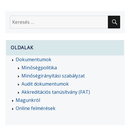
KER
Keresés
a
következő
kifejezésre:
OLDALAK
Dokumentumok
Minőségpolitika
Minőségirányítási szabályzat
Audit dokumentumok
Akkreditációs tanúsítvány (FAT)
Magunkról
Online felmérések