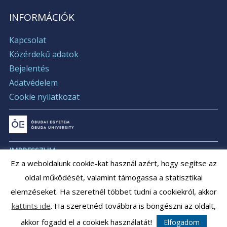
INFORMÁCIÓK
Kapcsolat
Közérdekű adatok
Bejelentés
Adatvédelem
Cookie nyilatkozat
IMPRESSZUM
Ez a weboldalunk cookie-kat használ azért, hogy segítse az
ÁLLÁSAJÁNLATOK
oldal működését, valamint támogassa a statisztikai
ÁLLÁSPÁLYÁZATOK
elemzéseket. Ha szeretnél többet tudni a cookiekról, akkor
ARCHÍVUM
kattints ide
. Ha szeretnéd továbbra is böngészni az oldalt,
akkor fogadd el a cookiek használatát!
Elfogadom