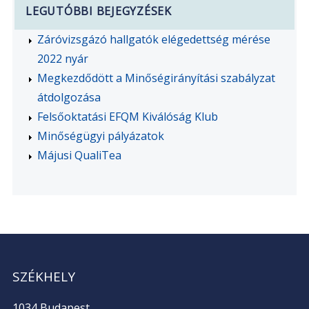
LEGUTÓBBI BEJEGYZÉSEK
Záróvizsgázó hallgatók elégedettség mérése
2022 nyár
Megkezdődött a Minőségirányítási szabályzat
átdolgozása
Felsőoktatási EFQM Kiválóság Klub
Minőségügyi pályázatok
Májusi QualiTea
SZÉKHELY
1034 Budapest,