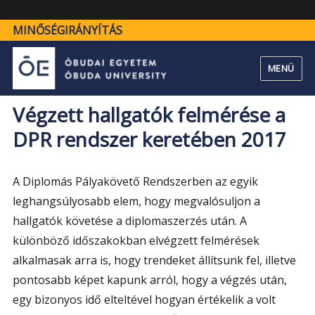
"Végzett
bővebben" />
hallgatók
MINŐSÉGIRÁNYÍTÁS
felmérése
a
MENÜ
DPR
rendszer
Végzett hallgatók felmérése a
keretében
DPR rendszer keretében 2017
2017"
A Diplomás Pályakövető Rendszerben az egyik
leghangsúlyosabb elem, hogy megvalósuljon a
hallgatók követése a diplomaszerzés után. A
különböző időszakokban elvégzett felmérések
alkalmasak arra is, hogy trendeket állítsunk fel, illetve
pontosabb képet kapunk arról, hogy a végzés után,
egy bizonyos idő elteltével hogyan értékelik a volt