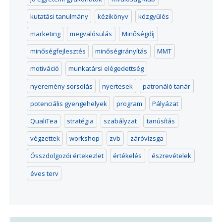
kutatási tanulmány
kézikönyv
közgyűlés
marketing
megvalósulás
Minőségdíj
minőségfejlesztés
minőségirányítás
MMT
motiváció
munkatársi elégedettség
nyeremény sorsolás
nyertesek
patronáló tanár
potenciális gyengehelyek
program
Pályázat
QualiTea
stratégia
szabályzat
tanúsítás
végzettek
workshop
zvb
záróvizsga
Összdolgozói értekezlet
értékelés
észrevételek
éves terv