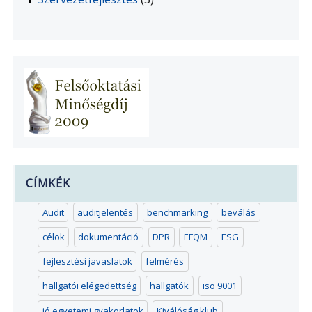
CÍMKÉK
Audit
auditjelentés
benchmarking
beválás
célok
dokumentáció
DPR
EFQM
ESG
fejlesztési javaslatok
felmérés
hallgatói elégedettség
hallgatók
iso 9001
jó egyetemi gyakorlatok
Kiválóság klub