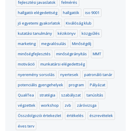
fejlesztési javaslatok
felmérés
hallgatói elégedettség
hallgatók
iso 9001
jó egyetemi gyakorlatok
Kiválóság klub
kutatási tanulmány
kézikönyv
közgyűlés
marketing
megvalósulás
Minőségdíj
minőségfejlesztés
minőségirányítás
MMT
motiváció
munkatársi elégedettség
nyeremény sorsolás
nyertesek
patronáló tanár
potenciális gyengehelyek
program
Pályázat
QualiTea
stratégia
szabályzat
tanúsítás
végzettek
workshop
zvb
záróvizsga
Összdolgozói értekezlet
értékelés
észrevételek
éves terv