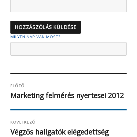
MILYEN NAP VAN MOST?
Bejegyzés
ELŐZŐ
navigáció
Marketing felmérés nyertesei 2012
Korábbi
bejegyzés:
KÖVETKEZŐ
Végzős hallgatók elégedettség
Következő