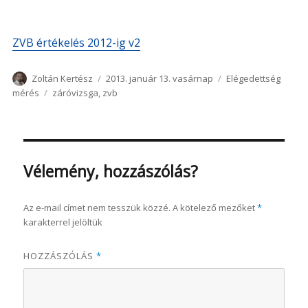
ZVB értékelés 2012-ig v2
Szerző
Közzétéve
Kategória
Zoltán Kertész
2013. január 13. vasárnap
Elégedettség
Címke
mérés
záróvizsga
,
zvb
Vélemény, hozzászólás?
Az e-mail címet nem tesszük közzé.
A kötelező mezőket
*
karakterrel jelöltük
HOZZÁSZÓLÁS
*