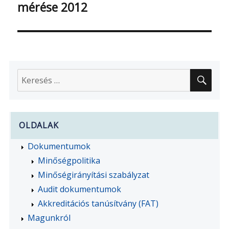
mérése 2012
bejegyzés:
KER
Keresés
a
következő
kifejezésre:
OLDALAK
Dokumentumok
Minőségpolitika
Minőségirányítási szabályzat
Audit dokumentumok
Akkreditációs tanúsítvány (FAT)
Magunkról