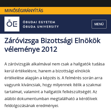
"Záróvizsga
bővebben" />
Bizottsági
MINŐSÉGIRÁNYÍTÁS
Elnökök
véleménye
MENÜ
2012"
Záróvizsga Bizottsági Elnökök
véleménye 2012
A záróvizsgák alkalmával nem csak a hallgatók tudása
kerül értékelésre, hanem a bizottsági elnökök
értékelése alapján a képzés is. A felmérés során arra
vagyunk kíváncsiak, hogy milyennek ítélik a szakmai
tartalmat, valamint a hallgatók felkészültségét. Az
alábbi dokumentumban megtalálható a kérdőívek
feldolgozásának eredményei.