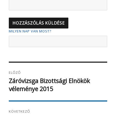
MILYEN NAP VAN MOST?
Bejegyzés
ELŐZŐ
navigáció
Záróvizsga Bizottsági Elnökök
Korábbi
véleménye 2015
bejegyzés:
KÖVETKEZŐ