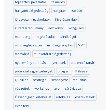
fejlesztési javaslatok
felmérés
hallgatói elégedettség
hallgatók
iso 9001
jó egyetemi gyakorlatok
Kiválóság klub
kutatási tanulmány
kézikönyv
közgyűlés
marketing
megvalósulás
Minőségdíj
minőségfejlesztés
minőségirányítás
MMT
motiváció
munkatársi elégedettség
nyeremény sorsolás
nyertesek
patronáló tanár
potenciális gyengehelyek
program
Pályázat
QualiTea
stratégia
szabályzat
tanúsítás
végzettek
workshop
zvb
záróvizsga
Összdolgozói értekezlet
értékelés
észrevételek
éves terv