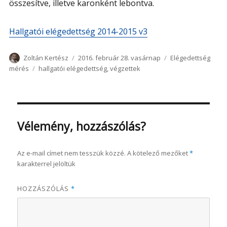
összesítve, illetve karonként lebontva.
Hallgatói elégedettség 2014-2015 v3
Szerző
Közzétéve
Kategória
Zoltán Kertész
2016. február 28. vasárnap
Elégedettség
Címke
mérés
hallgatói elégedettség
,
végzettek
Vélemény, hozzászólás?
Az e-mail címet nem tesszük közzé.
A kötelező mezőket
*
karakterrel jelöltük
HOZZÁSZÓLÁS
*