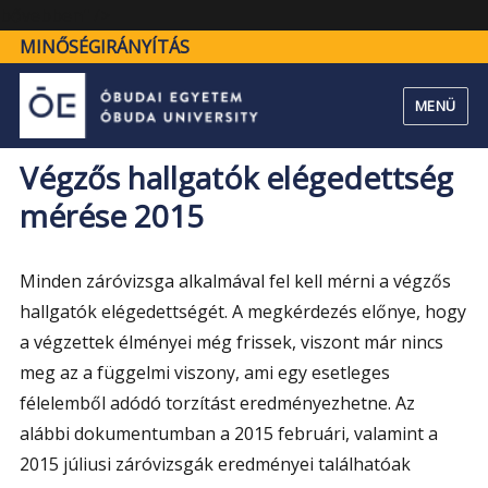
"Végzős
bővebben" />
hallgatók
MINŐSÉGIRÁNYÍTÁS
elégedettség
mérése
MENÜ
2015"
Végzős hallgatók elégedettség
mérése 2015
Minden záróvizsga alkalmával fel kell mérni a végzős
hallgatók elégedettségét. A megkérdezés előnye, hogy
a végzettek élményei még frissek, viszont már nincs
meg az a függelmi viszony, ami egy esetleges
félelemből adódó torzítást eredményezhetne. Az
alábbi dokumentumban a 2015 februári, valamint a
2015 júliusi záróvizsgák eredményei találhatóak