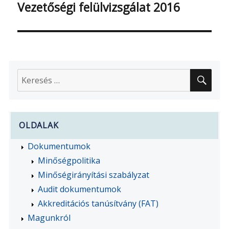
Vezetőségi felülvizsgálat 2016
Következő
bejegyzés:
KER
Keresés
a
következő
kifejezésre:
OLDALAK
Dokumentumok
Minőségpolitika
Minőségirányítási szabályzat
Audit dokumentumok
Akkreditációs tanúsítvány (FAT)
Magunkról