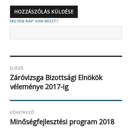
MILYEN NAP VAN MOST?
Bejegyzés
ELŐZŐ
navigáció
Záróvizsga Bizottsági Elnökök
Korábbi
véleménye 2017-ig
bejegyzés:
KÖVETKEZŐ
Minőségfejlesztési program 2018
Következő
bejegyzés: