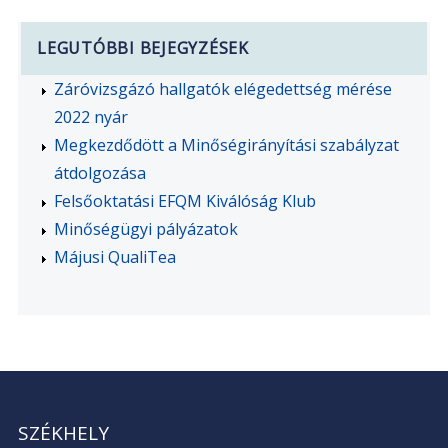
LEGUTÓBBI BEJEGYZÉSEK
Záróvizsgázó hallgatók elégedettség mérése
2022 nyár
Megkezdődött a Minőségirányítási szabályzat
átdolgozása
Felsőoktatási EFQM Kiválóság Klub
Minőségügyi pályázatok
Májusi QualiTea
SZÉKHELY