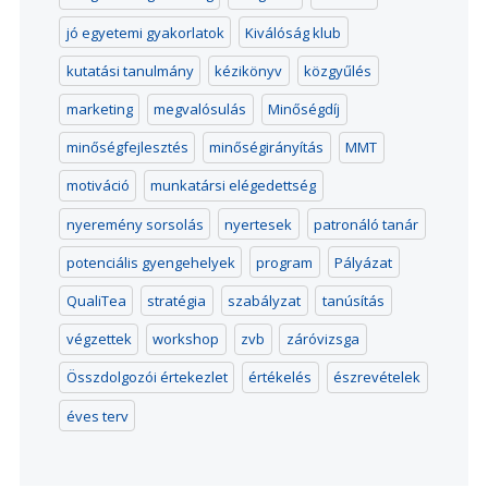
jó egyetemi gyakorlatok
Kiválóság klub
kutatási tanulmány
kézikönyv
közgyűlés
marketing
megvalósulás
Minőségdíj
minőségfejlesztés
minőségirányítás
MMT
motiváció
munkatársi elégedettség
nyeremény sorsolás
nyertesek
patronáló tanár
potenciális gyengehelyek
program
Pályázat
QualiTea
stratégia
szabályzat
tanúsítás
végzettek
workshop
zvb
záróvizsga
Összdolgozói értekezlet
értékelés
észrevételek
éves terv