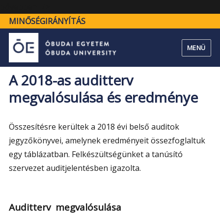
"A
bővebben" />
2018-
MINŐSÉGIRÁNYÍTÁS
as
auditterv
MENÜ
megvalósulása
és
A 2018-as auditterv
eredménye"
megvalósulása és eredménye
Összesítésre kerültek a 2018 évi belső auditok
jegyzőkönyvei, amelynek eredményeit össezfoglaltuk
egy táblázatban. Felkészültségünket a tanúsító
szervezet auditjelentésben igazolta.
Auditterv megvalósulása