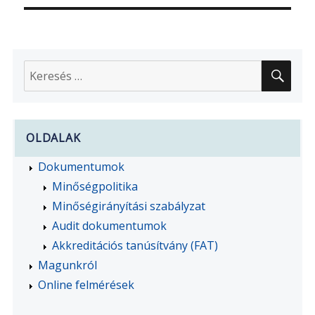
KER
Keresés
a
következő
kifejezésre:
OLDALAK
Dokumentumok
Minőségpolitika
Minőségirányítási szabályzat
Audit dokumentumok
Akkreditációs tanúsítvány (FAT)
Magunkról
Online felmérések