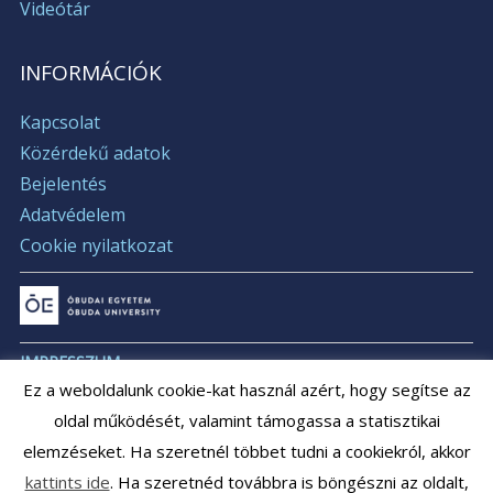
Videótár
INFORMÁCIÓK
Kapcsolat
Közérdekű adatok
Bejelentés
Adatvédelem
Cookie nyilatkozat
IMPRESSZUM
Ez a weboldalunk cookie-kat használ azért, hogy segítse az
ÁLLÁSAJÁNLATOK
oldal működését, valamint támogassa a statisztikai
ÁLLÁSPÁLYÁZATOK
elemzéseket. Ha szeretnél többet tudni a cookiekról, akkor
ARCHÍVUM
kattints ide
. Ha szeretnéd továbbra is böngészni az oldalt,