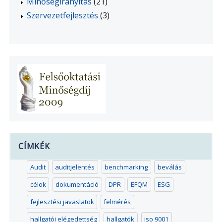
Minőségirányítás
(21)
Szervezetfejlesztés
(3)
CÍMKÉK
Audit
auditjelentés
benchmarking
beválás
célok
dokumentáció
DPR
EFQM
ESG
fejlesztési javaslatok
felmérés
hallgatói elégedettség
hallgatók
iso 9001