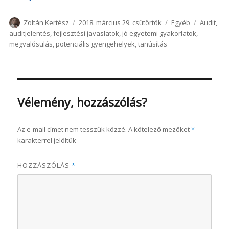
Szerző
Közzétéve
Kategória
Címke
Zoltán Kertész
2018. március 29. csütörtök
Egyéb
Audit
,
auditjelentés
,
fejlesztési javaslatok
,
jó egyetemi gyakorlatok
,
megvalósulás
,
potenciális gyengehelyek
,
tanúsítás
Vélemény, hozzászólás?
Az e-mail címet nem tesszük közzé.
A kötelező mezőket
*
karakterrel jelöltük
HOZZÁSZÓLÁS
*